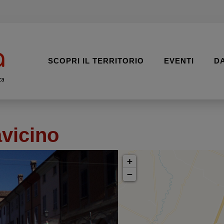
SCOPRI IL TERRITORIO
EVENTI
D
za
avicino
+
−