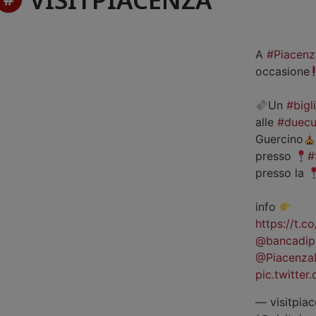
A
#Piacenz
occasione
Un
#bigl
alle
#duecu
Guercino
presso
#
presso la
info
https://t.
@bancadip
@Piacenza
pic.twitte
— visitpiac