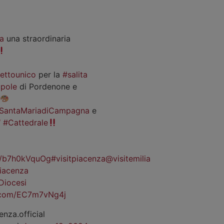
a
una straordinaria
iettounico
per la
#salita
pole
di Pordenone e
SantaMariadiCampagna
e
#Cattedrale
co/b7h0kVquOg
#visitpiacenza
@visitemilia
iacenza
Diocesi
r.com/EC7m7vNg4j
enza.official