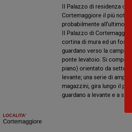
Il Palazzo di residenza dei 
Cortemaggiore il più notev
probabilmente all’ultimo d
Il Palazzo di Cortemaggior
cortina di mura ed un fossat
guardano verso la campagna
ponte levatoio. Si compone
piano) orientato da settent
levante; una serie di ampi sa
magazzini, gira lungo il peri
guardano a levante e a sett
LOCALITA'
Cortemaggiore