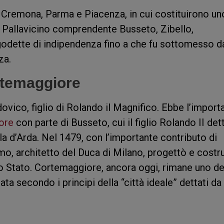
a Cremona, Parma e Piacenza, in cui costituirono un
 Pallavicino comprendente Busseto, Zibello,
odette di indipendenza fino a che fu sottomesso d
za.
rtemaggiore
dovico, figlio di Rolando il Magnifico. Ebbe l’import
ore
con parte di Busseto, cui il figlio Rolando II dett
 d’Arda. Nel 1479, con l’importante contributo di
o, architetto del Duca di Milano, progettò e costru
lo Stato. Cortemaggiore, ancora oggi, rimane uno de
ata secondo i principi della “città ideale” dettati da