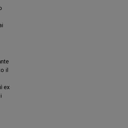
o
ai
ante
o il
ì ex
i