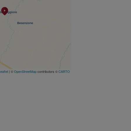
eaflet
| ©
OpenStreetMap
contributors ©
CARTO