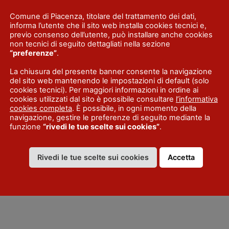
Pallavicino, edificato da Rolando II, rappresenta in
Comune di Piacenza, titolare del trattamento dei dati,
ole esempio di architettura del Rinascimento. Risal
informa l’utente che il sito web installa cookies tecnici e,
previo consenso dell’utente, può installare anche cookies
ecennio del Quattrocento.
non tecnici di seguito dettagliati nella sezione
“preferenze”
.
e esternamente ha l’aspetto d’una fortezza, con un
o collegato al circuito della città. Due torri che
La chiusura del presente banner consente la navigazione
del sito web mantenendo le impostazioni di default (solo
 ed un possente rivellino a proteggere l’ingresso a
cookies tecnici). Per maggiori informazioni in ordine ai
cookies utilizzati dal sito è possibile consultare
l’informativa
 di un lungo corpo principale (piano terreno e prim
cookies completa
. È possibile, in ogni momento della
rione a mezzogiorno e di due appendici interne vol
navigazione, gestire le preferenze di seguito mediante la
funzione
“rivedi le tue scelte sui cookies”
.
loni, oggi adibiti in parte ad abitazione, in parte a
metro dell’edificio: verso il cortile, lungo i lati che
Rivedi le tue scelte sui cookies
Accetta
entrione, corrono superbi loggiati a due piani.