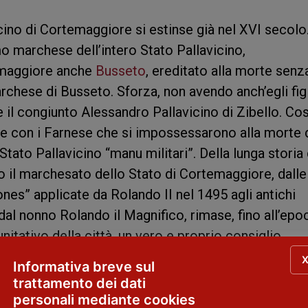
cino di Cortemaggiore si estinse già nel XVI secolo
mo marchese dell’intero Stato Pallavicino,
emaggiore anche
Busseto
, ereditato alla morte senz
chese di Busseto. Sforza, non avendo anch’egli figl
il congiunto Alessandro Pallavicino di Zibello. Cos
ite con i Farnese che si impossessarono alla morte 
Stato Pallavicino “manu militari”. Della lunga storia 
o il marchesato dello Stato di Cortemaggiore, dalle
es” applicate da Rolando II nel 1495 agli antichi
 dal nonno Rolando il Magnifico, rimase, fino all’epo
itativo della città, un vero e proprio consiglio
Informativa breve sul
trattamento dei dati
ino
personali mediante cookies