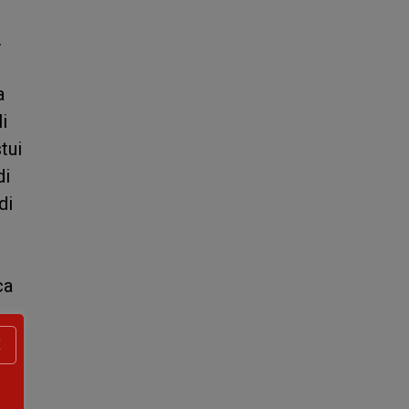
.
a
i
tui
di
di
ca
X