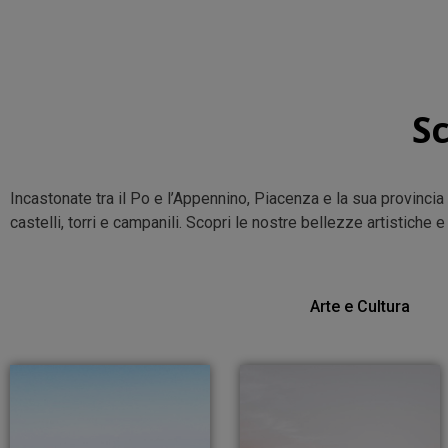
Visit Piacenza у партнерстві з
stawki. bet в https://stawki-be
Sc
Співпраця між Visit Piacenza і
betwinners в https://mixtools
Visit Piacenza разом із
bet2fun в украине https://inpc.com.u
Incastonate tra il Po e l’Appennino, Piacenza e la sua provincia 
Партнерство між Visit Piacenza і
fansport ua в https://ftu.in.
castelli, torri e campanili. Scopri le nostre bellezze artistiche e
Visit Piacenza у співпраці з
vulkan casino на https://vulkan-c
Visit Piacenza разом із
казино slot city https://slotcity.co.ua/
Arte e Cultura
Партнерство між Visit Piacenza і
вход в покерматч казино h
Visit Piacenza у співпраці з
slotoland casino в https://slotola
Visit Piacenza разом із
слотокінг казино в https://casino-slo