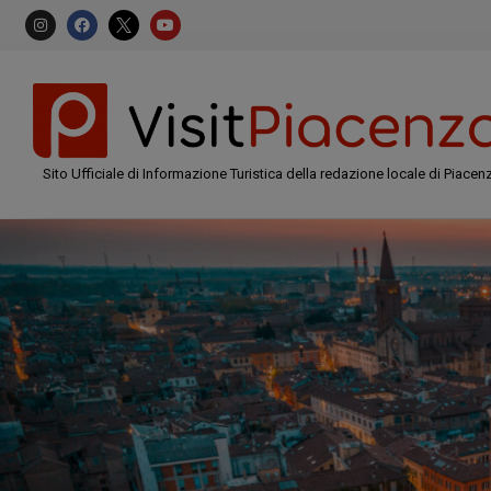
Sito Ufficiale di Informazione Turistica della redazione locale di Piacen