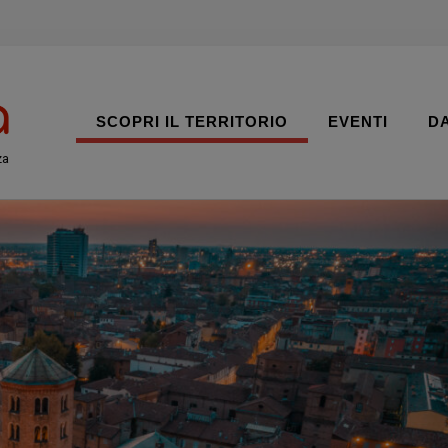
SCOPRI IL TERRITORIO
EVENTI
D
za