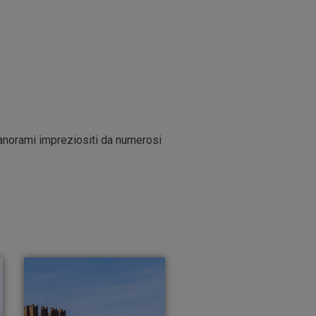
оєднує культуру подорожей і відповідальне ставлення до д
ваності та комфорту в моменті. Партнери провели паралель
омленого дозвілля під час подорожей. У центрі уваги — па
e panorami impreziositi da numerosi
 дисципліни та зосередженості. Як і в плануванні подорожі
 балансу між емоціями та контролем. Партнери акцентують,
 сценарії відпочинку. У межах цієї кампанії увага приділя
 що поєднує стратегічне мислення та культуру дозвілля. Ка
т і передбачуваність. Партнери наголошують, що відпочино
завершенню дня. У центрі уваги — ідея міри, коли вечірні