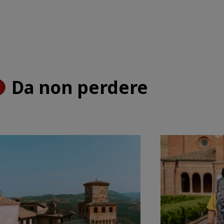
Da non perdere