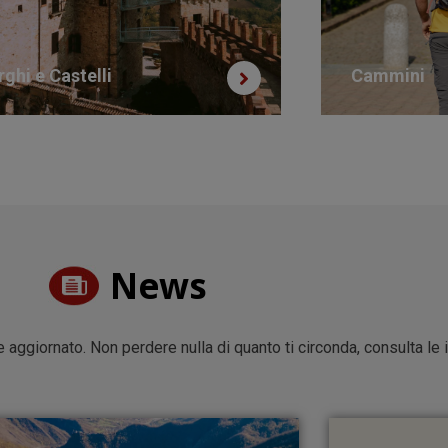
rghi e Castelli
Cammini
News
e aggiornato. Non perdere nulla di quanto ti circonda, consulta le i