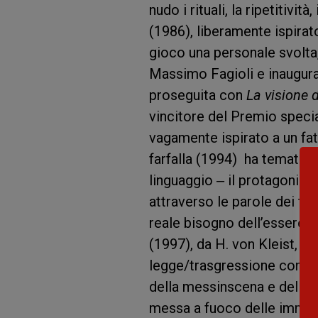
nudo i rituali, la ripetitivi
(1986), liberamente ispira
gioco una personale svolta,
Massimo Fagioli e inauguran
proseguita con
La visione 
vincitore del Premio special
vagamente ispirato a un fat
farfalla (1994) ha tematiz
linguaggio ‒ il protagonista
attraverso le parole dei t
reale bisogno dell’essere 
(1997), da H. von Kleist, at
legge/trasgressione connatu
della messinscena e del ri
messa a fuoco delle immagin