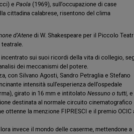
cci) e
Paola
(1969), sull’occupazione di case
lla cittadina calabrese, risentono del clima
mone d’Atene
di W. Shakespeare per il Piccolo Teatr
 teatrale.
incentrato sui suoi ricordi della vita di collegio, se
analisi dei meccanismi del potere.
za, con Silvano Agosti, Sandro Petraglia e Stefano
ncinante intensità sull’esperienza dell’ospedale
rma), girato in 16 mm e intitolato
Nessuno o tutti,
e 
ione destinata al normale circuito cinematografico
 che ottenne la menzione FIPRESCI e il premio OCIC 
lora invece il mondo delle caserme, mettendone a