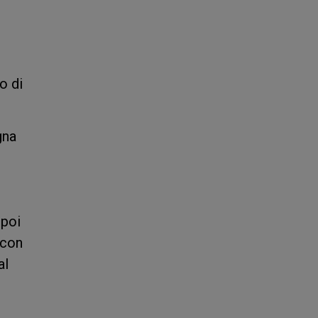
o di
gna
poi
 con
al