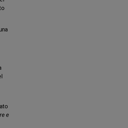
to
una
a
el
zato
e e