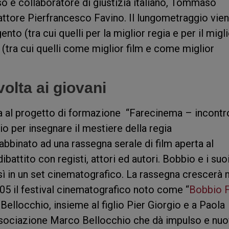
so e collaboratore di giustizia italiano, Tommaso
’attore Pierfrancesco Favino. Il lungometraggio vie
nto (tra cui quelli per la miglior regia e per il migl
o (tra cui quelli come miglior film e come miglior
olta ai giovani
a al progetto di formazione “Farecinema – incontr
rio per insegnare il mestiere della regia
abbinato ad una rassegna serale di film aperta al
ibattito con registi, attori ed autori. Bobbio e i suo
sì in un set cinematografico. La rassegna crescerà n
005 il festival cinematografico noto come “
Bobbio 
ellocchio, insieme al figlio Pier Giorgio e a Paola
Associazione Marco Bellocchio che dà impulso e nu