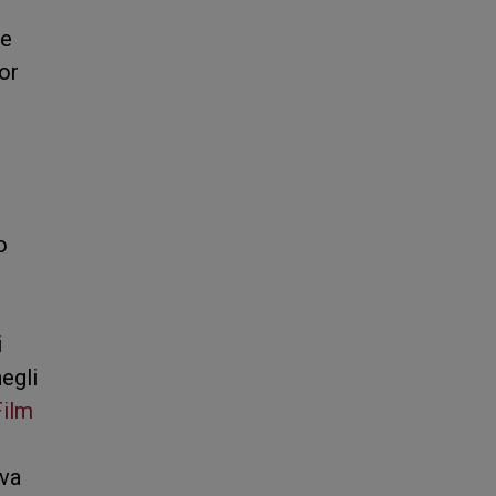
ne
ior
o
i
egli
Film
ova