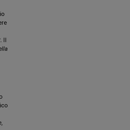
io
ere
 Il
ella
io
ico
e
,