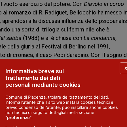
tà, il vuoto esercizio del potere. Con
Diavolo in corpo
to al romanzo di R. Radiguet, Bellocchio ha messo i
 aprendosi alla discussa influenza dello psicoanalis
do una sorta di trilogia sul femminile che è
del sabba
(1988) e si è chiusa con
La condanna,
e della giuria al Festival di Berlino nel 1991,
to di cronaca, il caso Popi Saracino. Con Il sogno d
zato nodi complessi, in primo luogo quello del
Informativa breve sul
, un attore, non parla per scelta volontaria, se non
trattamento dei dati
esti, sul palcoscenico ‒ e della comunicazione come
personali mediante cookies
umano. Anche nel successivo
Il principe di Homburg
traverso il doppio registro realtà/sogno,
Comune di Piacenza, titolare del trattamento dei dati,
informa l’utente che il sito web installa cookies tecnici e,
rato alla sua opera, il regista intreccia nelle piegh
previo consenso dell’utente, può installare anche cookies
non tecnici di seguito dettagliati nella sezione
tmo luministico un complesso e sensibile processo 
“preferenze”
.
i, con un uso insistito della dissolvenza incrociat