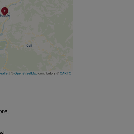
eaflet
| ©
OpenStreetMap
contributors ©
CARTO
ore,
el