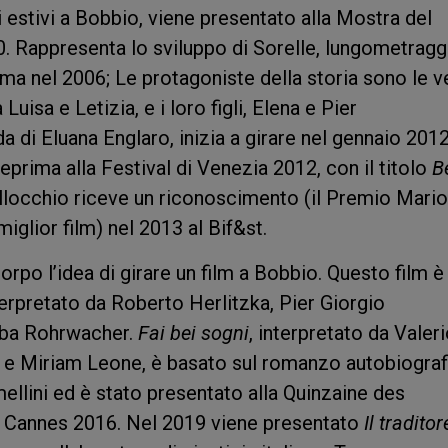
i estivi a Bobbio, viene presentato alla Mostra del
. Rappresenta lo sviluppo di Sorelle, lungometragg
oma nel 2006; Le protagoniste della storia sono le v
Luisa e Letizia, e i loro figli, Elena e Pier
a di Eluana Englaro, inizia a girare nel gennaio 2012.
eprima alla Festival di Venezia 2012, con il titolo
B
occhio riceve un riconoscimento (il Premio Mario
miglior film) nel 2013 al Bif&st.
orpo l’idea di girare un film a Bobbio. Questo film è
nterpretato da Roberto Herlitzka, Pier Giorgio
Alba Rohrwacher.
Fai bei sogni
, interpretato da Valer
 e Miriam Leone, è basato sul romanzo autobiograf
lini ed è stato presentato alla Quinzaine des
di Cannes 2016. Nel 2019 viene presentato
Il traditor