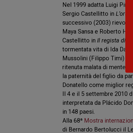
Nel 1999 adatta Luigi Pira
Sergio Castellitto in
L’ora d
successivo (2003) rievoca 
Maya Sansa e Roberto Herl
Castellitto in
Il regista di 
tormentata vita di Ida Dal
Mussolini (Filippo Timi) e 
ritenuta malata di mente per
la paternità del figlio da pa
Donatello come miglior reg
Il 4 e il 5 settembre 2010 di
interpretata da Plácido Do
in 148 paesi.
Alla 68ª
Mostra internazion
di Bernardo Bertolucci il Le