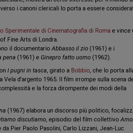
 verso i canoni clericali lo porta a essere considera
o Sperimentale di Cinematografia di Roma
e vince 
of Fine Arts di Londra.
sono il documentario
Abbasso il zio
(1961) e i
la pena
(1961) e
Ginepro fatto uomo
(1962).
con
I pugni in tasca
, girato a
Bobbio
, che lo porta all
lla Vela d’argento 1965. Il film irrompe sulla scena d
 complessità e la forza dirompente dei modi della
ina
(1967) elabora un discorso più politico, focaliz
utiamo discutiamo
, episodio del film collettivo
Amor
 da Pier Paolo Pasolini, Carlo Lizzani, Jean-Luc