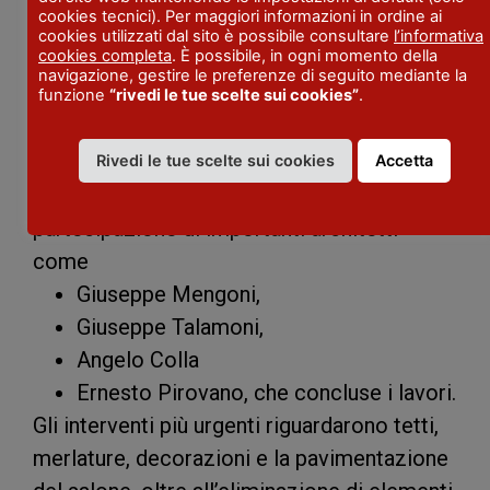
cookies tecnici). Per maggiori informazioni in ordine ai
realizzò le prime riparazioni urgenti del
cookies utilizzati dal sito è possibile consultare
l’informativa
cookies completa
. È possibile, in ogni momento della
palazzo. Successivamente, nel 1856, con la
navigazione, gestire le preferenze di seguito mediante la
riscoperta del Medioevo, si decise di
funzione
“rivedi le tue scelte sui cookies”
.
restituire all’edificio la sua
“primitiva
bellezza”. Il restauro, protrattosi fino al
Rivedi le tue scelte sui cookies
Accetta
1909 tra polemiche e interruzioni, vide la
partecipazione di importanti architetti
come
Giuseppe Mengoni,
Giuseppe Talamoni,
Angelo Colla
Ernesto Pirovano, che concluse i lavori.
Gli interventi più urgenti riguardarono tetti,
merlature, decorazioni e la pavimentazione