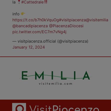
la
#Cattedrale
info
https://t.co/b7h0kVquOg
#visitpiacenza
@visitemilia
@bancadipiacenza
@PiacenzaDiocesi
pic.twitter.com/EC7m7vNg4j
— visitpiacenza.official (@visitpiacenza)
January 12, 2024