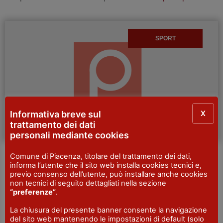
SPORT
X
Informativa breve sul
trattamento dei dati
personali mediante cookies
Scuderia maneggio Fata Morgana
Comune di Piacenza, titolare del trattamento dei dati,
informa l’utente che il sito web installa cookies tecnici e,
previo consenso dell’utente, può installare anche cookies
Fata Morgana A.S.D. dispone di un maneggio coperto di
non tecnici di seguito dettagliati nella sezione
nuova costruzione 30×60 e 3 campi all’aperto; offre lezioni
“preferenze”
.
singole o in gruppo, monta western, monta inglese…
Scopri
La chiusura del presente banner consente la navigazione
di più
del sito web mantenendo le impostazioni di default (solo