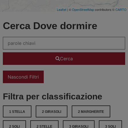
Leaflet
| ©
OpenStreetMap
contributors ©
CARTO
Cerca Dove dormire
Cerca
Nascondi Filtri
Filtra per classificazione
1 STELLA
2 GIRASOLI
2 MARGHERITE
2 SOLI
2 STELLE
3 GIRASOLI
3 SOLI