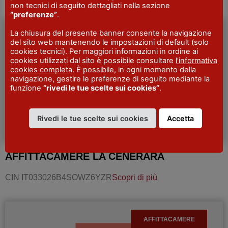
non tecnici di seguito dettagliati nella sezione
“preferenze”
.
La chiusura del presente banner consente la navigazione
AFFITTACAMERE
del sito web mantenendo le impostazioni di default (solo
cookies tecnici). Per maggiori informazioni in ordine ai
cookies utilizzati dal sito è possibile consultare
l’informativa
cookies completa
. È possibile, in ogni momento della
navigazione, gestire le preferenze di seguito mediante la
funzione
“rivedi le tue scelte sui cookies”
.
Rivedi le tue scelte sui cookies
Accetta
AFFITTACAMERE LA CENERARA
CIN IT033026B4SOWZ6YZR
Scopri di più
AFFITTACAMERE