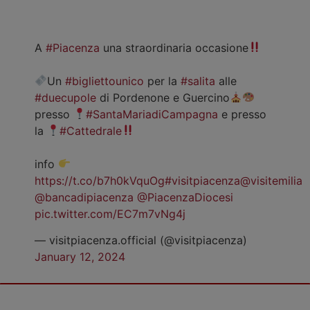
A
#Piacenza
una straordinaria occasione
Un
#bigliettounico
per la
#salita
alle
#duecupole
di Pordenone e Guercino
presso
#SantaMariadiCampagna
e presso
la
#Cattedrale
info
https://t.co/b7h0kVquOg
#visitpiacenza
@visitemilia
@bancadipiacenza
@PiacenzaDiocesi
pic.twitter.com/EC7m7vNg4j
— visitpiacenza.official (@visitpiacenza)
January 12, 2024