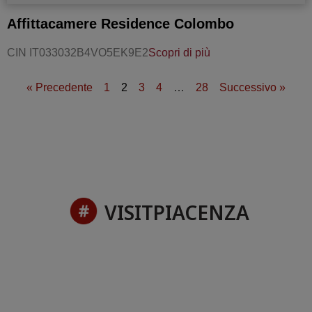
Affittacamere Residence Colombo
CIN IT033032B4VO5EK9E2
Scopri di più
« Precedente
1
2
3
4
…
28
Successivo »
VISITPIACENZA