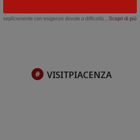
rappresenti un primo approccio turistico alla città
di Piacenza per coloro che con carrozzine, carrozzelle o
seplicemente con esigenze dovute a difficoltà…
Scopri di più
VISITPIACENZA