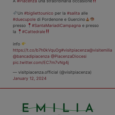
A
#Piacenza
una straordinaria occasione
Un
#bigliettounico
per la
#salita
alle
#duecupole
di Pordenone e Guercino
presso
#SantaMariadiCampagna
e presso
la
#Cattedrale
info
https://t.co/b7h0kVquOg
#visitpiacenza
@visitemilia
@bancadipiacenza
@PiacenzaDiocesi
pic.twitter.com/EC7m7vNg4j
— visitpiacenza.official (@visitpiacenza)
January 12, 2024