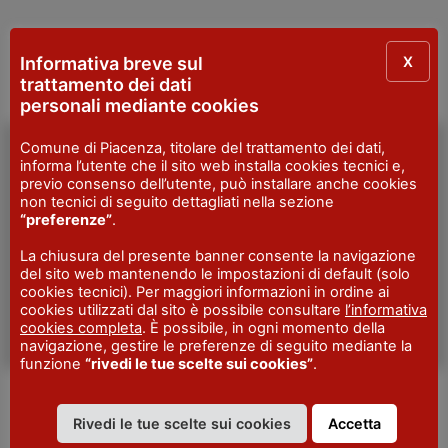
X
Informativa breve sul
trattamento dei dati
personali mediante cookies
Comune di Piacenza, titolare del trattamento dei dati,
ACCESSIBILITÀ
informa l’utente che il sito web installa cookies tecnici e,
previo consenso dell’utente, può installare anche cookies
non tecnici di seguito dettagliati nella sezione
“preferenze”
.
La chiusura del presente banner consente la navigazione
del sito web mantenendo le impostazioni di default (solo
cookies tecnici). Per maggiori informazioni in ordine ai
cookies utilizzati dal sito è possibile consultare
l’informativa
cookies completa
. È possibile, in ogni momento della
navigazione, gestire le preferenze di seguito mediante la
funzione
“rivedi le tue scelte sui cookies”
.
Mappa Piacenza per tutti(IT)
Rivedi le tue scelte sui cookies
Accetta
Piacenza per tutti, progetto per una nuova mappa che