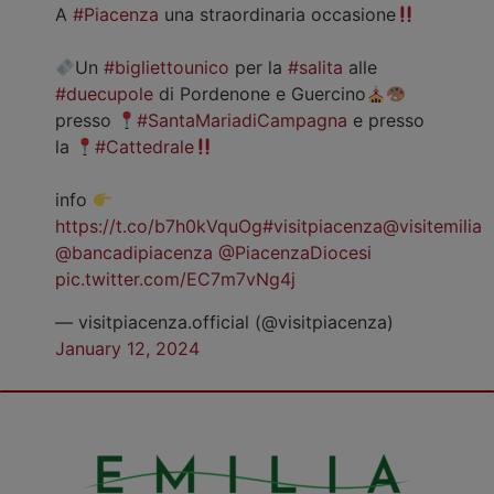
A
#Piacenza
una straordinaria occasione
Un
#bigliettounico
per la
#salita
alle
#duecupole
di Pordenone e Guercino
presso
#SantaMariadiCampagna
e presso
la
#Cattedrale
info
https://t.co/b7h0kVquOg
#visitpiacenza
@visitemilia
@bancadipiacenza
@PiacenzaDiocesi
pic.twitter.com/EC7m7vNg4j
— visitpiacenza.official (@visitpiacenza)
January 12, 2024