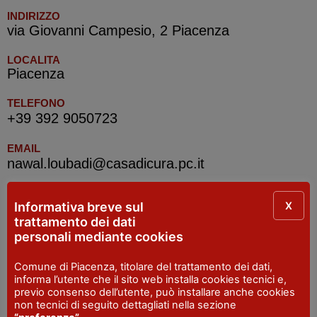
INDIRIZZO
via Giovanni Campesio, 2 Piacenza
LOCALITA
Piacenza
TELEFONO
+39 392 9050723
EMAIL
nawal.loubadi@casadicura.pc.it
X
Informativa breve sul
IAT R Piacenza
trattamento dei dati
personali mediante cookies
INDIRIZZO
Piazza Cavalli, 7 - Piacenza
Comune di Piacenza, titolare del trattamento dei dati,
informa l’utente che il sito web installa cookies tecnici e,
SITO WEB
previo consenso dell’utente, può installare anche cookies
visitpiacenza.it/piacenza/
non tecnici di seguito dettagliati nella sezione