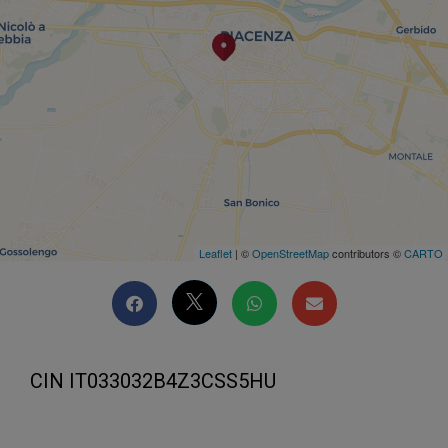
Leaflet
| ©
OpenStreetMap
contributors ©
CARTO
CIN IT033032B4Z3CSS5HU