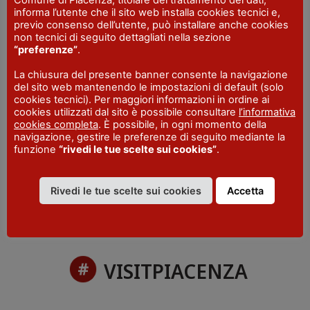
INDIRIZZO
informa l’utente che il sito web installa cookies tecnici e,
Piazza del Municipio - Castell'Arquato
previo consenso dell’utente, può installare anche cookies
non tecnici di seguito dettagliati nella sezione
SITO WEB
“preferenze”
.
castellarquatoturismo.it
La chiusura del presente banner consente la navigazione
EMAIL
del sito web mantenendo le impostazioni di default (solo
iatcastellarquato@gmail.com
cookies tecnici). Per maggiori informazioni in ordine ai
TELEFONO
cookies utilizzati dal sito è possibile consultare
l’informativa
+39 0523 803215
cookies completa
. È possibile, in ogni momento della
navigazione, gestire le preferenze di seguito mediante la
FAX
funzione
“rivedi le tue scelte sui cookies”
.
+39 0523 803215
Rivedi le tue scelte sui cookies
Accetta
VISITPIACENZA