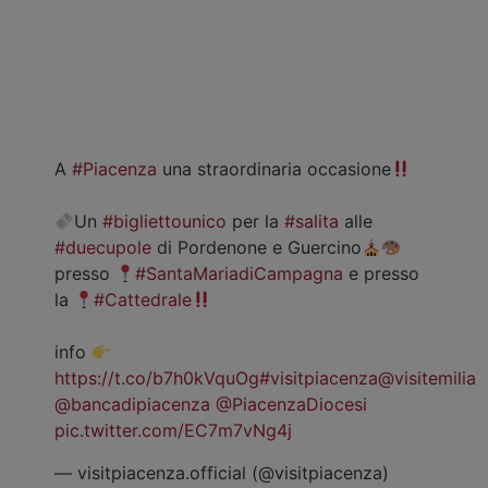
A
#Piacenza
una straordinaria occasione
Un
#bigliettounico
per la
#salita
alle
#duecupole
di Pordenone e Guercino
presso
#SantaMariadiCampagna
e presso
la
#Cattedrale
info
https://t.co/b7h0kVquOg
#visitpiacenza
@visitemilia
@bancadipiacenza
@PiacenzaDiocesi
pic.twitter.com/EC7m7vNg4j
— visitpiacenza.official (@visitpiacenza)