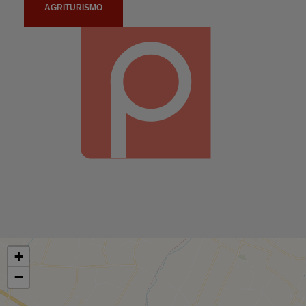
AGRITURISMO
+
−