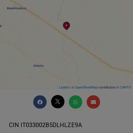
Leaflet
| ©
OpenStreetMap
contributors ©
CARTO
CIN IT033002B5DLHLZE9A