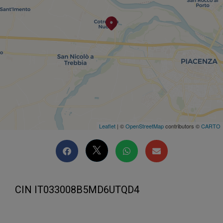
Leaflet
| ©
OpenStreetMap
contributors ©
CARTO
CIN IT033008B5MD6UTQD4