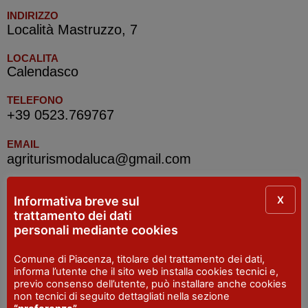
INDIRIZZO
Località Mastruzzo, 7
LOCALITA
Calendasco
TELEFONO
+39 0523.769767
EMAIL
agriturismodaluca@gmail.com
X
Informativa breve sul
Info Point Val Tidone Val Luretta
trattamento dei dati
personali mediante cookies
INDIRIZZO
Piazzale Rio Carona - Castel San Giovanni
Comune di Piacenza, titolare del trattamento dei dati,
informa l’utente che il sito web installa cookies tecnici e,
SITO WEB
previo consenso dell’utente, può installare anche cookies
www.valtidoneluretta.com/
non tecnici di seguito dettagliati nella sezione