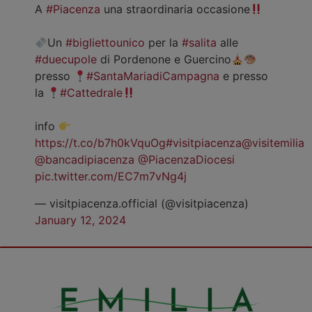
A
#Piacenza
una straordinaria occasione
Un
#bigliettounico
per la
#salita
alle
#duecupole
di Pordenone e Guercino
presso
#SantaMariadiCampagna
e presso
la
#Cattedrale
info
https://t.co/b7h0kVquOg
#visitpiacenza
@visitemilia
@bancadipiacenza
@PiacenzaDiocesi
pic.twitter.com/EC7m7vNg4j
— visitpiacenza.official (@visitpiacenza)
January 12, 2024