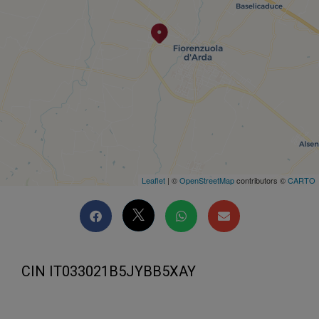
Leaflet
| ©
OpenStreetMap
contributors ©
CARTO
CIN IT033021B5JYBB5XAY