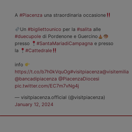
A
#Piacenza
una straordinaria occasione
Un
#bigliettounico
per la
#salita
alle
#duecupole
di Pordenone e Guercino
presso
#SantaMariadiCampagna
e presso
la
#Cattedrale
info
https://t.co/b7h0kVquOg
#visitpiacenza
@visitemilia
@bancadipiacenza
@PiacenzaDiocesi
pic.twitter.com/EC7m7vNg4j
— visitpiacenza.official (@visitpiacenza)
January 12, 2024