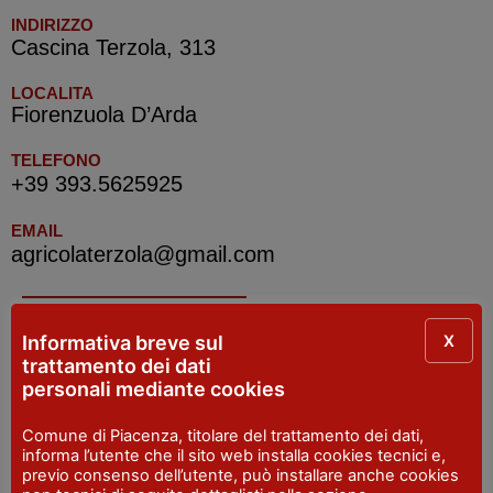
INDIRIZZO
Cascina Terzola, 313
LOCALITA
Fiorenzuola D’Arda
TELEFONO
+39 393.5625925
EMAIL
agricolaterzola@gmail.com
IAT R Castell’Arquato e Val d’Arda
X
Informativa breve sul
trattamento dei dati
personali mediante cookies
INDIRIZZO
Piazza del Municipio - Castell'Arquato
Comune di Piacenza, titolare del trattamento dei dati,
SITO WEB
informa l’utente che il sito web installa cookies tecnici e,
castellarquatoturismo.it
previo consenso dell’utente, può installare anche cookies