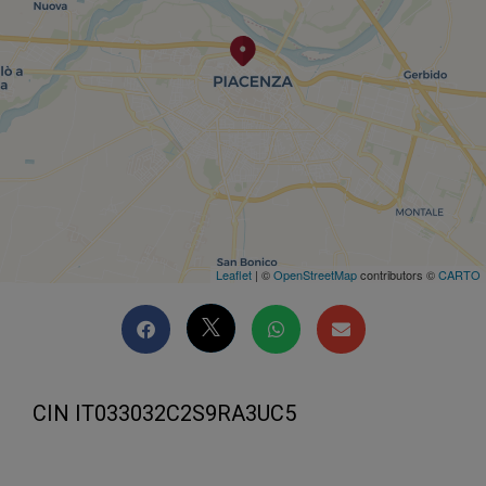
Leaflet
| ©
OpenStreetMap
contributors ©
CARTO
CIN IT033032C2S9RA3UC5