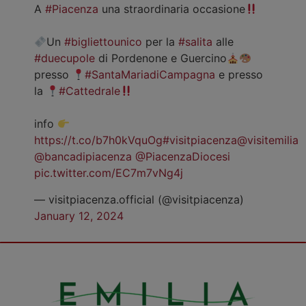
A
#Piacenza
una straordinaria occasione
Un
#bigliettounico
per la
#salita
alle
#duecupole
di Pordenone e Guercino
presso
#SantaMariadiCampagna
e presso
la
#Cattedrale
info
https://t.co/b7h0kVquOg
#visitpiacenza
@visitemilia
@bancadipiacenza
@PiacenzaDiocesi
pic.twitter.com/EC7m7vNg4j
— visitpiacenza.official (@visitpiacenza)
January 12, 2024