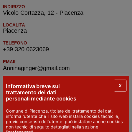
INDIRIZZO
Vicolo Cortazza, 12 - Piacenza
LOCALITA
Piacenza
TELEFONO
+39 320 0623069
EMAIL
Anninaginger@gmail.com
X
Informativa breve sul
IAT R Piacenza
trattamento dei dati
personali mediante cookies
INDIRIZZO
Piazza Cavalli, 7 - Piacenza
Comune di Piacenza, titolare del trattamento dei dati,
informa l’utente che il sito web installa cookies tecnici e,
SITO WEB
previo consenso dell’utente, può installare anche cookies
visitpiacenza.it/piacenza/
non tecnici di seguito dettagliati nella sezione