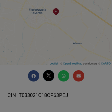
Leaflet
| ©
OpenStreetMap
contributors ©
CARTO
CIN IT033021C18CP63PEJ