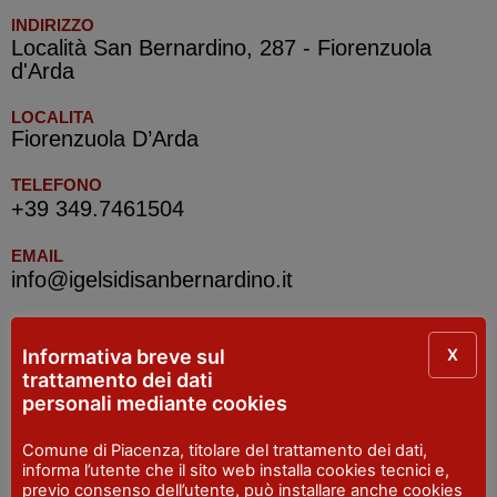
INDIRIZZO
Località San Bernardino, 287 - Fiorenzuola
d'Arda
LOCALITA
Fiorenzuola D’Arda
TELEFONO
+39 349.7461504
EMAIL
info@igelsidisanbernardino.it
X
Informativa breve sul
IAT R Castell’Arquato e Val d’Arda
trattamento dei dati
personali mediante cookies
INDIRIZZO
Piazza del Municipio - Castell'Arquato
Comune di Piacenza, titolare del trattamento dei dati,
informa l’utente che il sito web installa cookies tecnici e,
SITO WEB
previo consenso dell’utente, può installare anche cookies
castellarquatoturismo.it