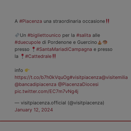
A
#Piacenza
una straordinaria occasione
Un
#bigliettounico
per la
#salita
alle
#duecupole
di Pordenone e Guercino
presso
#SantaMariadiCampagna
e presso
la
#Cattedrale
info
https://t.co/b7h0kVquOg
#visitpiacenza
@visitemilia
@bancadipiacenza
@PiacenzaDiocesi
pic.twitter.com/EC7m7vNg4j
— visitpiacenza.official (@visitpiacenza)
January 12, 2024