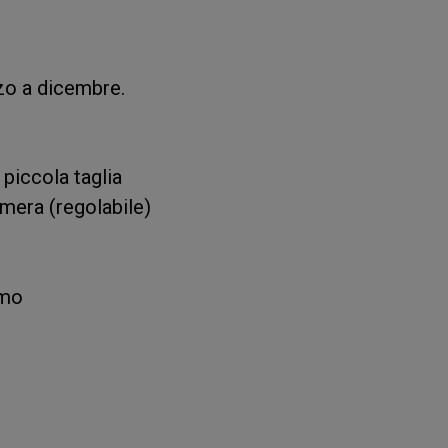
rzo a dicembre.
 piccola taglia
amera (regolabile)
omo