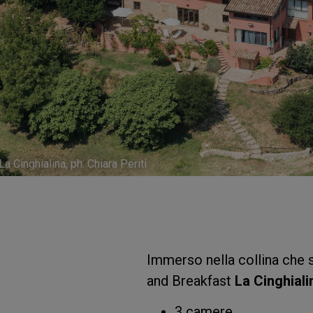
La Cinghialina, ph. Chiara Periti
Immerso nella collina che 
and Breakfast
La Cinghiali
3 camere