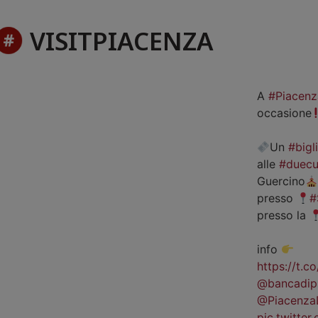
VISITPIACENZA
A
#Piacenz
occasione
Un
#bigl
alle
#duecu
Guercino
presso
#
presso la
info
https://t.
@bancadip
@Piacenza
pic.twitte