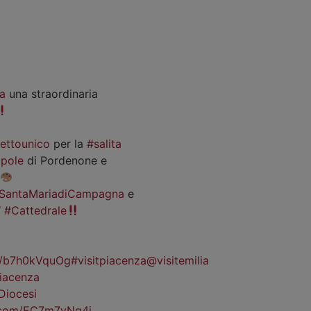
a
una straordinaria
iettounico
per la
#salita
pole
di Pordenone e
SantaMariadiCampagna
e
#Cattedrale
co/b7h0kVquOg
#visitpiacenza
@visitemilia
iacenza
Diocesi
r.com/EC7m7vNg4j