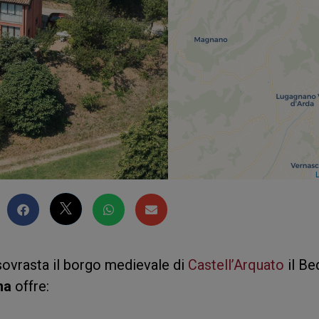
L
sovrasta il borgo medievale di
Castell’Arquato
il Be
na
offre: