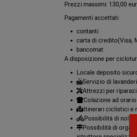
Prezzi massimi: 130,00 eu
Pagamenti accettati
contanti
carta di credito(Visa,
bancomat
A disposizione per cicloturi
Locale deposito sicuro 
Servizio di lavanderi
Attrezzi per riparaz
Colazione ad orario 
Itinerari ciclistici
Possibilità di noleg
Possibilità di organi
istruttore specializzat