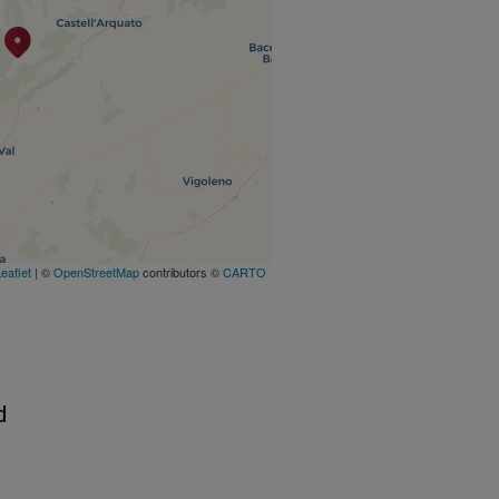
eaflet
| ©
OpenStreetMap
contributors ©
CARTO
d