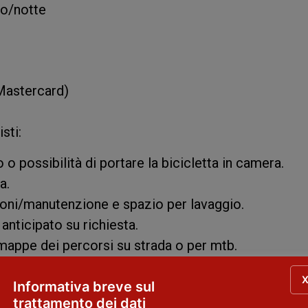
ro/notte
 Mastercard)
sti:
o possibilità di portare la bicicletta in camera.
a.
ioni/manutenzione e spazio per lavaggio.
anticipato su richiesta.
 e mappe dei percorsi su strada o per mtb.
gio biciclette assistite in negozi specializzati.
zzare tour in bici (strada o mtb) con guida turistica
Informativa breve sul
trattamento dei dati
o partendo da La Cinghialina.