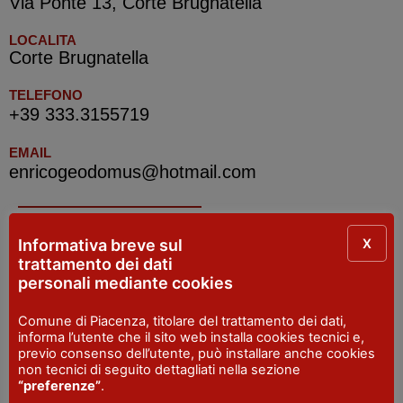
Via Ponte 13, Corte Brugnatella
LOCALITA
Corte Brugnatella
TELEFONO
+39 333.3155719
EMAIL
enricogeodomus@hotmail.com
IAT Bobbio e Val Trebbia
X
Informativa breve sul
trattamento dei dati
personali mediante cookies
INDIRIZZO
Piazza San Francesco - Bobbio
Comune di Piacenza, titolare del trattamento dei dati,
SITO WEB
informa l’utente che il sito web installa cookies tecnici e,
visitpiacenza.it/val-trebbia/
previo consenso dell’utente, può installare anche cookies
non tecnici di seguito dettagliati nella sezione
EMAIL
“preferenze”
.
iat@comune.bobbio.pc.it