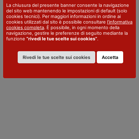
TELEFONO
La chiusura del presente banner consente la navigazione
+39 0523 962815
del sito web mantenendo le impostazioni di default (solo
cookies tecnici). Per maggiori informazioni in ordine ai
cookies utilizzati dal sito è possibile consultare
l’informativa
cookies completa
. È possibile, in ogni momento della
navigazione, gestire le preferenze di seguito mediante la
funzione
“rivedi le tue scelte sui cookies”
.
Rivedi le tue scelte sui cookies
Accetta
VISITPIACENZA