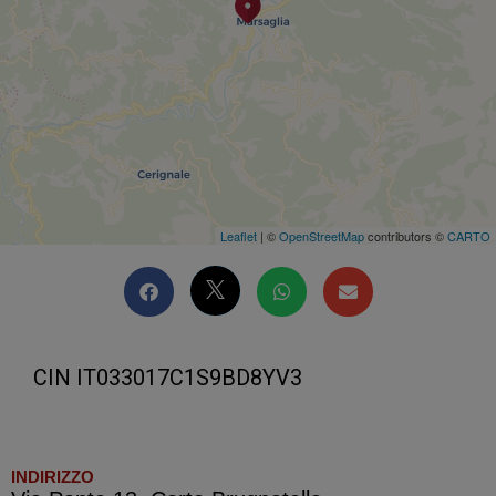
Leaflet
| ©
OpenStreetMap
contributors ©
CARTO
CIN IT033017C1S9BD8YV3
INDIRIZZO