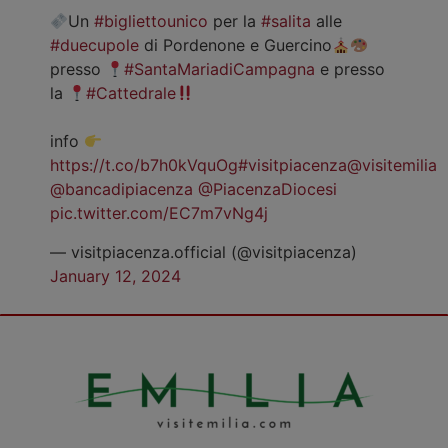
Un
#bigliettounico
per la
#salita
alle
#duecupole
di Pordenone e Guercino
presso
#SantaMariadiCampagna
e presso
la
#Cattedrale
info
https://t.co/b7h0kVquOg
#visitpiacenza
@visitemilia
@bancadipiacenza
@PiacenzaDiocesi
pic.twitter.com/EC7m7vNg4j
— visitpiacenza.official (@visitpiacenza)
January 12, 2024