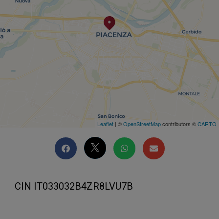
Leaflet
| ©
OpenStreetMap
contributors ©
CARTO
CIN IT033032B4ZR8LVU7B