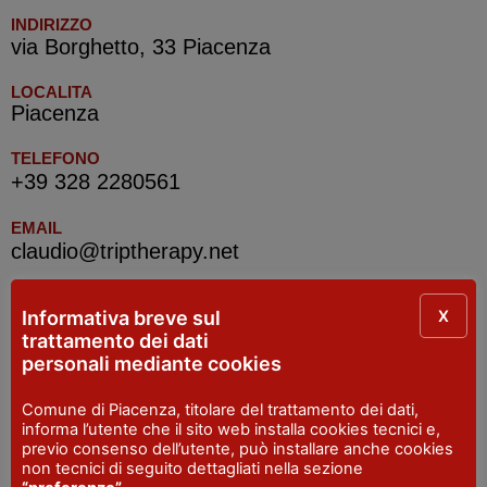
INDIRIZZO
via Borghetto, 33 Piacenza
LOCALITA
Piacenza
TELEFONO
+39 328 2280561
EMAIL
claudio@triptherapy.net
X
Informativa breve sul
IAT R Piacenza
trattamento dei dati
personali mediante cookies
INDIRIZZO
Piazza Cavalli, 7 - Piacenza
Comune di Piacenza, titolare del trattamento dei dati,
informa l’utente che il sito web installa cookies tecnici e,
SITO WEB
previo consenso dell’utente, può installare anche cookies
visitpiacenza.it/piacenza/
non tecnici di seguito dettagliati nella sezione