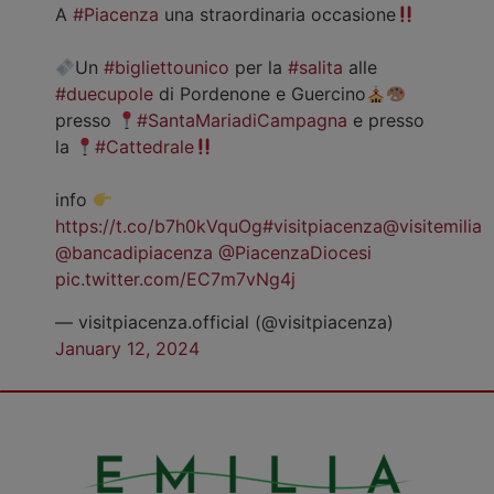
A
#Piacenza
una straordinaria occasione
Un
#bigliettounico
per la
#salita
alle
#duecupole
di Pordenone e Guercino
presso
#SantaMariadiCampagna
e presso
la
#Cattedrale
info
https://t.co/b7h0kVquOg
#visitpiacenza
@visitemilia
@bancadipiacenza
@PiacenzaDiocesi
pic.twitter.com/EC7m7vNg4j
— visitpiacenza.official (@visitpiacenza)
January 12, 2024