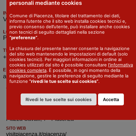
personali mediante cookies
INDIRIZZO
Comune di Piacenza, titolare del trattamento dei dati,
Via Cristoforo Colombo, 17 Piacenza
informa l’utente che il sito web installa cookies tecnici e,
previo consenso dell’utente, può installare anche cookies
LOCALITA
non tecnici di seguito dettagliati nella sezione
Piacenza
“preferenze”
.
La chiusura del presente banner consente la navigazione
TELEFONO
del sito web mantenendo le impostazioni di default (solo
+39 351 6936618 (anche Whatsapp)
cookies tecnici). Per maggiori informazioni in ordine ai
cookies utilizzati dal sito è possibile consultare
l’informativa
EMAIL
cookies completa
. È possibile, in ogni momento della
aattia346@pec.it
navigazione, gestire le preferenze di seguito mediante la
funzione
“rivedi le tue scelte sui cookies”
.
IAT R Piacenza
Rivedi le tue scelte sui cookies
Accetta
INDIRIZZO
Piazza Cavalli, 7 - Piacenza
SITO WEB
visitpiacenza.it/piacenza/