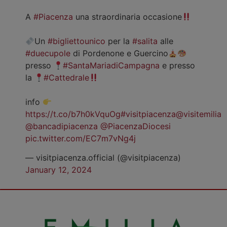
A
#Piacenza
una straordinaria occasione
Un
#bigliettounico
per la
#salita
alle
#duecupole
di Pordenone e Guercino
presso
#SantaMariadiCampagna
e presso
la
#Cattedrale
info
https://t.co/b7h0kVquOg
#visitpiacenza
@visitemilia
@bancadipiacenza
@PiacenzaDiocesi
pic.twitter.com/EC7m7vNg4j
— visitpiacenza.official (@visitpiacenza)
January 12, 2024