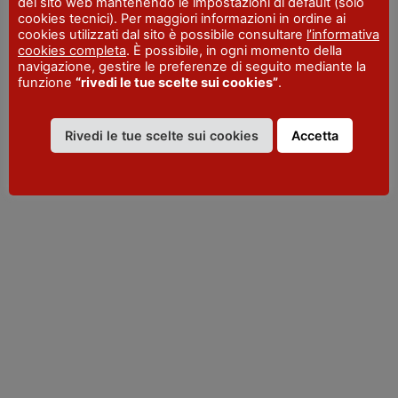
del sito web mantenendo le impostazioni di default (solo
cookies tecnici). Per maggiori informazioni in ordine ai
cookies utilizzati dal sito è possibile consultare
l’informativa
cookies completa
. È possibile, in ogni momento della
navigazione, gestire le preferenze di seguito mediante la
funzione
“rivedi le tue scelte sui cookies”
.
VISITPIACENZA
Rivedi le tue scelte sui cookies
Accetta