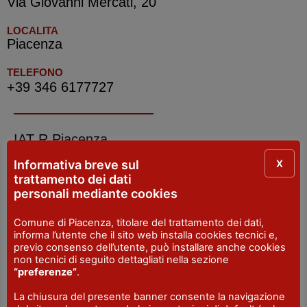
Via Giovanni Mercati, 20
LOCALITA
Piacenza
TELEFONO
+39 346 6177727
IAT R Piacenza
X
Informativa breve sul
INDIRIZZO
trattamento dei dati
Piazza Cavalli, 7 - Piacenza
personali mediante cookies
SITO WEB
visitpiacenza.it/piacenza/
Comune di Piacenza, titolare del trattamento dei dati,
informa l’utente che il sito web installa cookies tecnici e,
EMAIL
previo consenso dell’utente, può installare anche cookies
iat@comune.piacenza.it
non tecnici di seguito dettagliati nella sezione
“preferenze”
.
TELEFONO
+39 0523 492001
La chiusura del presente banner consente la navigazione