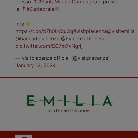
presso
#SantaMariadiCampagna
e presso
la
#Cattedrale
info
https://t.co/b7h0kVquOg
#visitpiacenza
@visitemilia
@bancadipiacenza
@PiacenzaDiocesi
pic.twitter.com/EC7m7vNg4j
— visitpiacenza.official (@visitpiacenza)
January 12, 2024