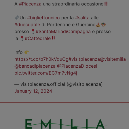
A
#Piacenza
una straordinaria occasione
Un
#bigliettounico
per la
#salita
alle
#duecupole
di Pordenone e Guercino
presso
#SantaMariadiCampagna
e presso
la
#Cattedrale
info
https://t.co/b7h0kVquOg
#visitpiacenza
@visitemilia
@bancadipiacenza
@PiacenzaDiocesi
pic.twitter.com/EC7m7vNg4j
— visitpiacenza.official (@visitpiacenza)
January 12, 2024