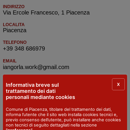
INDIRIZZO
Via Ercole Francesco, 1 Piacenza
LOCALITA
Piacenza
TELEFONO
+39 348 686979
EMAIL
iangorla.work@gmail.com
X
Informativa breve sul
IAT R Piacenza
trattamento dei dati
personali mediante cookies
INDIRIZZO
Piazza Cavalli, 7 - Piacenza
Comune di Piacenza, titolare del trattamento dei dati,
informa l’utente che il sito web installa cookies tecnici e,
SITO WEB
previo consenso dell’utente, può installare anche cookies
visitpiacenza.it/piacenza/
non tecnici di seguito dettagliati nella sezione