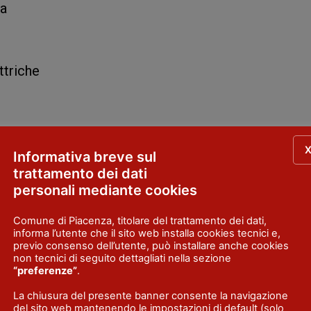
sa
ttriche
Informativa breve sul
trattamento dei dati
personali mediante cookies
tireria
Comune di Piacenza, titolare del trattamento dei dati,
informa l’utente che il sito web installa cookies tecnici e,
previo consenso dell’utente, può installare anche cookies
non tecnici di seguito dettagliati nella sezione
“preferenze”
.
La chiusura del presente banner consente la navigazione
del sito web mantenendo le impostazioni di default (solo