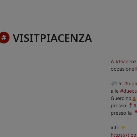
VISITPIACENZA
A
#Piacenz
occasione
Un
#bigl
alle
#duecu
Guercino
presso
#
presso la
info
https://t.