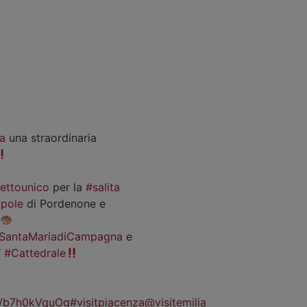
a
una straordinaria
iettounico
per la
#salita
pole
di Pordenone e
SantaMariadiCampagna
e
#Cattedrale
co/b7h0kVquOg
#visitpiacenza
@visitemilia