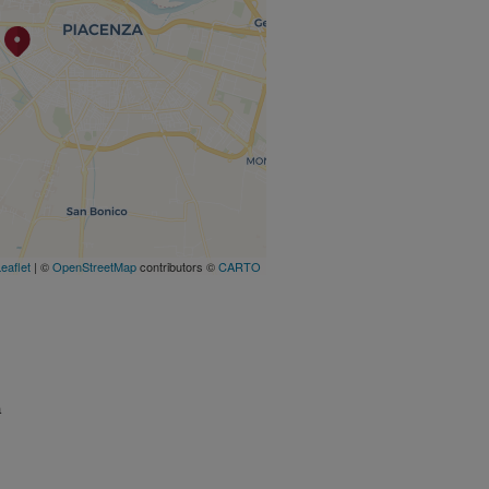
eaflet
| ©
OpenStreetMap
contributors ©
CARTO
a