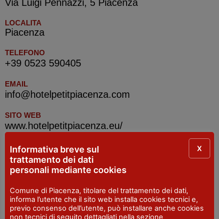
Via Luigi Pennazzi, 5 Piacenza
LOCALITA
Piacenza
TELEFONO
+39 0523 590405
EMAIL
info@hotelpetitpiacenza.com
SITO WEB
www.hotelpetitpiacenza.eu/
X
Informativa breve sul
trattamento dei dati
IAT R Piacenza
personali mediante cookies
INDIRIZZO
Comune di Piacenza, titolare del trattamento dei dati,
Piazza Cavalli, 7 - Piacenza
informa l’utente che il sito web installa cookies tecnici e,
previo consenso dell’utente, può installare anche cookies
SITO WEB
non tecnici di seguito dettagliati nella sezione