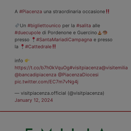
A
#Piacenza
una straordinaria occasione
Un
#bigliettounico
per la
#salita
alle
#duecupole
di Pordenone e Guercino
presso
#SantaMariadiCampagna
e presso
la
#Cattedrale
info
https://t.co/b7h0kVquOg
#visitpiacenza
@visitemilia
@bancadipiacenza
@PiacenzaDiocesi
pic.twitter.com/EC7m7vNg4j
— visitpiacenza.official (@visitpiacenza)
January 12, 2024