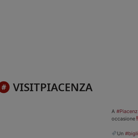
VISITPIACENZA
A
#Piacenz
occasione
Un
#bigl