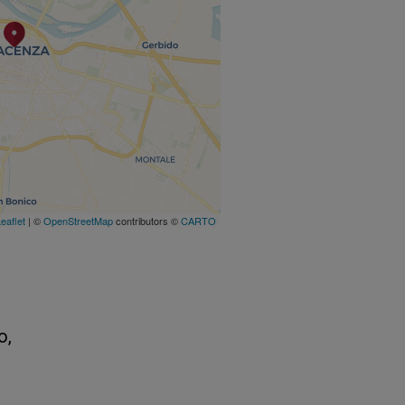
eaflet
| ©
OpenStreetMap
contributors ©
CARTO
o,