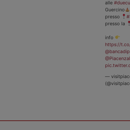
alle
#duecu
Guercino
presso
#
presso la
info
https://t.
@bancadip
@Piacenza
pic.twitte
— visitpiac
(@visitpia