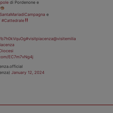
pole
di Pordenone e
SantaMariadiCampagna
e
#Cattedrale
co/b7h0kVquOg
#visitpiacenza
@visitemilia
iacenza
Diocesi
r.com/EC7m7vNg4j
enza.official
cenza)
January 12, 2024