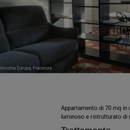
Vecchia Europa, Piacenza
Appartamento di 70 mq in un
luminoso e ristrutturato di 