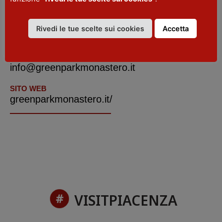
Visa, Mastercard, Diners
TELEFONO
Rivedi le tue scelte sui cookies
Accetta
+39.0523.908205
EMAIL
info@greenparkmonastero.it
SITO WEB
greenparkmonastero.it/
VISITPIACENZA