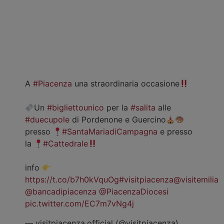
A
#Piacenza
una straordinaria occasione
Un
#bigliettounico
per la
#salita
alle
#duecupole
di Pordenone e Guercino
presso
#SantaMariadiCampagna
e presso
la
#Cattedrale
info
https://t.co/b7h0kVquOg
#visitpiacenza
@visitemilia
@bancadipiacenza
@PiacenzaDiocesi
pic.twitter.com/EC7m7vNg4j
— visitpiacenza.official (@visitpiacenza)