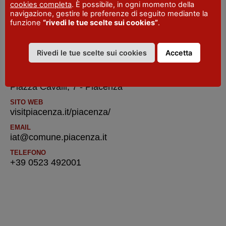
cookies completa
. È possibile, in ogni momento della
SITO WEB
navigazione, gestire le preferenze di seguito mediante la
www.ristorantegianpino.it
funzione
“rivedi le tue scelte sui cookies”
.
Rivedi le tue scelte sui cookies
Accetta
IAT R Piacenza
INDIRIZZO
Piazza Cavalli, 7 - Piacenza
SITO WEB
visitpiacenza.it/piacenza/
EMAIL
iat@comune.piacenza.it
TELEFONO
+39 0523 492001