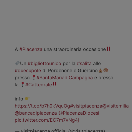
A
#Piacenza
una straordinaria occasione
Un
#bigliettounico
per la
#salita
alle
#duecupole
di Pordenone e Guercino
presso
#SantaMariadiCampagna
e presso
la
#Cattedrale
info
https://t.co/b7h0kVquOg
#visitpiacenza
@visitemilia
@bancadipiacenza
@PiacenzaDiocesi
pic.twitter.com/EC7m7vNg4j
— visitpiacenza.official (@visitpiacenza)