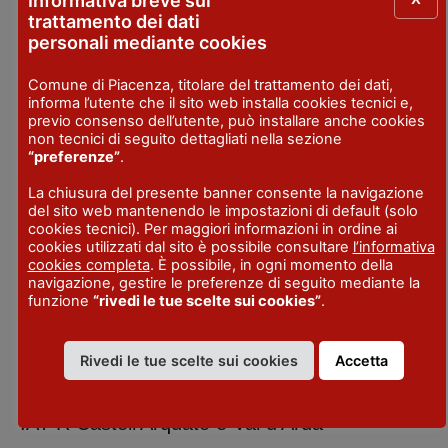
Informativa breve sul
trattamento dei dati
CHIUSURA SETTIMANALE
mercoledì
personali mediante cookies
PERIODO DI APERTURA
Comune di Piacenza, titolare del trattamento dei dati,
marzo - dicembre
informa l’utente che il sito web installa cookies tecnici e,
previo consenso dell’utente, può installare anche cookies
non tecnici di seguito dettagliati nella sezione
CARTE DI CREDITO
“preferenze”
.
sì
La chiusura del presente banner consente la navigazione
TELEFONO
del sito web mantenendo le impostazioni di default (solo
+39.0523.805154
cookies tecnici). Per maggiori informazioni in ordine ai
cookies utilizzati dal sito è possibile consultare
l’informativa
cookies completa
. È possibile, in ogni momento della
EMAIL
navigazione, gestire le preferenze di seguito mediante la
info@larocca1964.it
funzione
“rivedi le tue scelte sui cookies”
.
SITO WEB
www.larocca1964.it/pagine/il_ristorante.html
Rivedi le tue scelte sui cookies
Accetta
IAT R Castell’Arquato e Val d’Arda