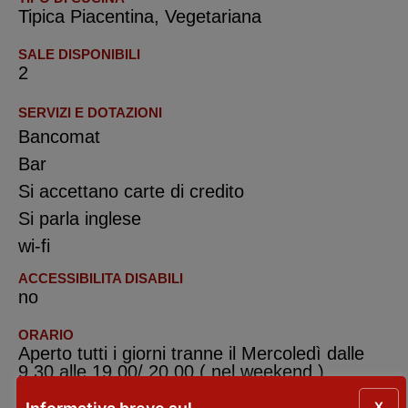
Tipica Piacentina, Vegetariana
SALE DISPONIBILI
2
SERVIZI E DOTAZIONI
Bancomat
Bar
Si accettano carte di credito
Si parla inglese
wi-fi
ACCESSIBILITA DISABILI
no
ORARIO
Aperto tutti i giorni tranne il Mercoledì dalle
9.30 alle 19.00/ 20.00 ( nel weekend ) ,
21.00/22.00 nei mesi estivi.
X