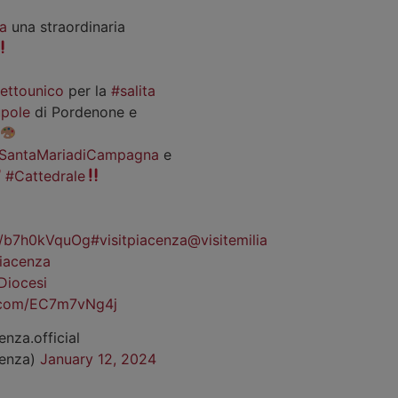
a
una straordinaria
iettounico
per la
#salita
pole
di Pordenone e
SantaMariadiCampagna
e
#Cattedrale
co/b7h0kVquOg
#visitpiacenza
@visitemilia
iacenza
Diocesi
r.com/EC7m7vNg4j
enza.official
cenza)
January 12, 2024