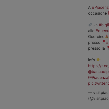
A
#Piacenz
occasione
Un
#bigl
alle
#duecu
Guercino
presso
#
presso la
info
https://t.
@bancadip
@Piacenza
pic.twitte
— visitpiac
(@visitpia