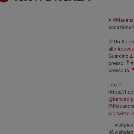
A
#Piacenz
occasione
Un
#bigl
alle
#duecu
Guercino
presso
#
presso la
info
https://t.
@bancadip
@Piacenza
pic.twitte
— visitpiac
(@visitpia