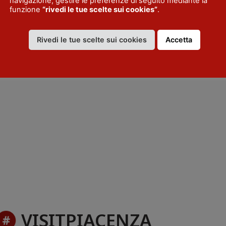
navigazione, gestire le preferenze di seguito mediante la
funzione
“rivedi le tue scelte sui cookies”
.
Rivedi le tue scelte sui cookies
Accetta
VISITPIACENZA