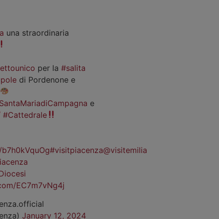
a
una straordinaria
iettounico
per la
#salita
pole
di Pordenone e
SantaMariadiCampagna
e
#Cattedrale
co/b7h0kVquOg
#visitpiacenza
@visitemilia
iacenza
Diocesi
r.com/EC7m7vNg4j
enza.official
cenza)
January 12, 2024