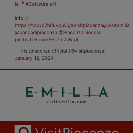
la
#Cattedrale
info
https://t.co/b7h0kVquOg
#visitpiacenza
@visitemilia
@bancadipiacenza
@PiacenzaDiocesi
pic.twitter.com/EC7m7vNg4j
— visitpiacenza.official (@visitpiacenza)
January 12, 2024