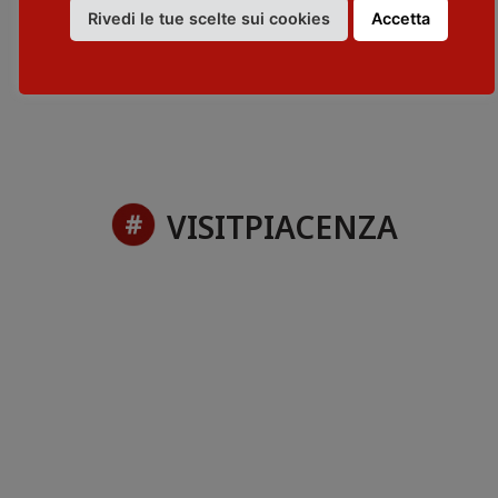
Rivedi le tue scelte sui cookies
Accetta
CONTATTI
telephone: + 39 328 6783263
VISITPIACENZA