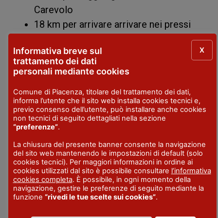
Carevolo
18 km per arrivare arrivare nei pressi
del Crociglia fino a Cattaragna
X
Informativa breve sul
Tutti i percorsi sono dotati di punti di
trattamento dei dati
ristoro. All’arrivo
stand gastronomici
personali mediante cookies
aperti dalle 12.00 fino a sera.
Comune di Piacenza, titolare del trattamento dei dati,
informa l’utente che il sito web installa cookies tecnici e,
Informazioni: Roberto +39 328 6783263
previo consenso dell’utente, può installare anche cookies
non tecnici di seguito dettagliati nella sezione
Per tutti i dettagli consulta la
locandina
.
“preferenze”
.
La chiusura del presente banner consente la navigazione
del sito web mantenendo le impostazioni di default (solo
cookies tecnici). Per maggiori informazioni in ordine ai
LUOGO
cookies utilizzati dal sito è possibile consultare
l’informativa
cookies completa
. È possibile, in ogni momento della
Chiesa
- Cattaragna - Ferriere
navigazione, gestire le preferenze di seguito mediante la
funzione
“rivedi le tue scelte sui cookies”
.
DATE
28 giu 2026