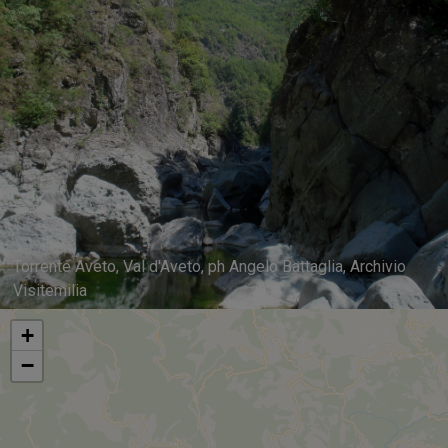
Torrente Aveto, Val d'Aveto, ph Angelo Battaglia, Archivio
Visitemilia
+
−