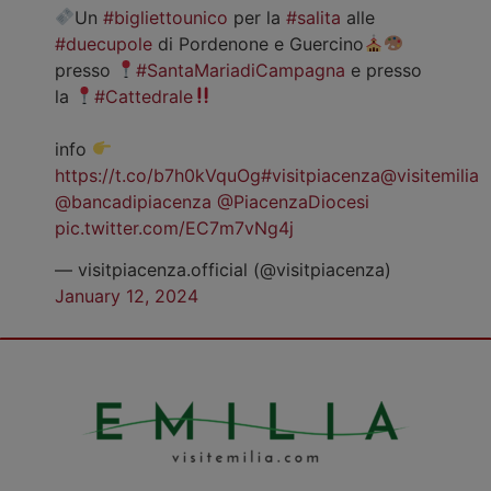
Un
#bigliettounico
per la
#salita
alle
#duecupole
di Pordenone e Guercino
presso
#SantaMariadiCampagna
e presso
la
#Cattedrale
info
https://t.co/b7h0kVquOg
#visitpiacenza
@visitemilia
@bancadipiacenza
@PiacenzaDiocesi
pic.twitter.com/EC7m7vNg4j
— visitpiacenza.official (@visitpiacenza)
January 12, 2024