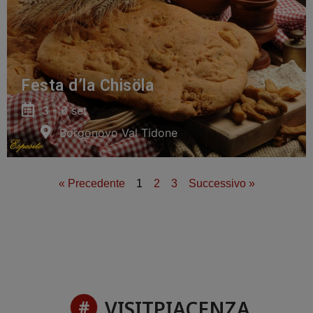
Festa d’la Chisöla
3 - 6 set
Borgonovo Val Tidone
« Precedente
1
2
3
Successivo »
VISITPIACENZA