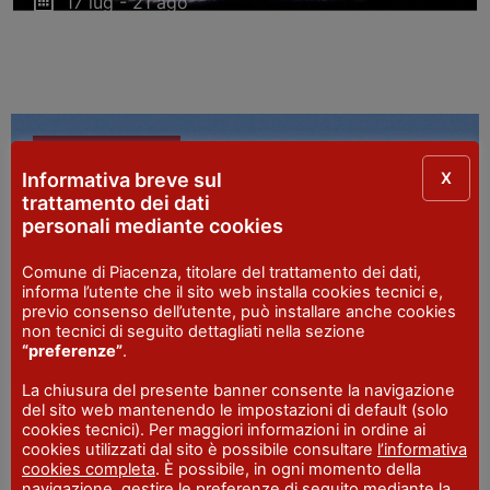
17 lug - 21 ago
Alta Val Tidone
SAGRE E FESTE
X
Informativa breve sul
trattamento dei dati
personali mediante cookies
Comune di Piacenza, titolare del trattamento dei dati,
informa l’utente che il sito web installa cookies tecnici e,
previo consenso dell’utente, può installare anche cookies
non tecnici di seguito dettagliati nella sezione
“preferenze”
.
Sagra di Sant’Elena
La chiusura del presente banner consente la navigazione
del sito web mantenendo le impostazioni di default (solo
22 - 24 ago
cookies tecnici). Per maggiori informazioni in ordine ai
Rottofreno
cookies utilizzati dal sito è possibile consultare
l’informativa
cookies completa
. È possibile, in ogni momento della
navigazione, gestire le preferenze di seguito mediante la