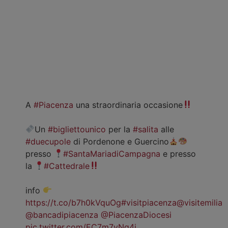
A
#Piacenza
una straordinaria occasione
Un
#bigliettounico
per la
#salita
alle
#duecupole
di Pordenone e Guercino
presso
#SantaMariadiCampagna
e presso
la
#Cattedrale
info
https://t.co/b7h0kVquOg
#visitpiacenza
@visitemilia
@bancadipiacenza
@PiacenzaDiocesi
pic.twitter.com/EC7m7vNg4j