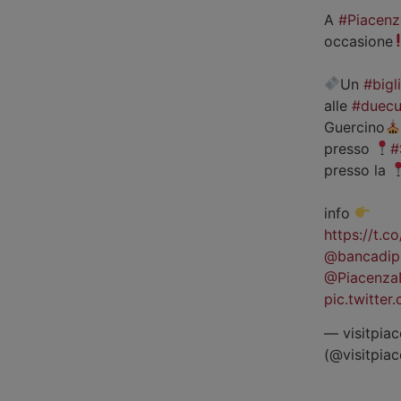
A
#Piacenz
occasione
Un
#bigl
alle
#duecu
Guercino
presso
#
presso la
info
https://t.
@bancadip
@Piacenza
pic.twitte
— visitpiac
(@visitpia