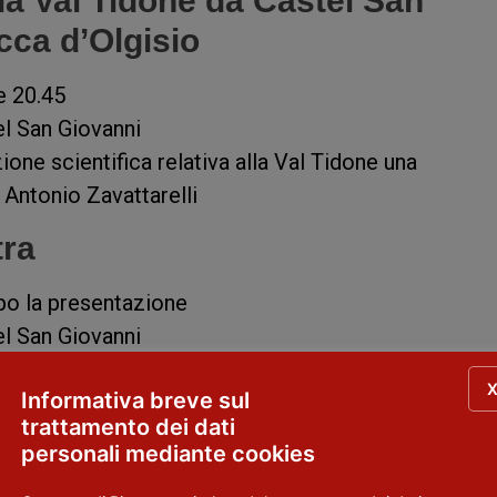
a Val Tidone da Castel San
cca d’Olgisio
re 20.45
el San Giovanni
ione scientifica relativa alla Val Tidone una
Antonio Zavattarelli
tra
opo la presentazione
el San Giovanni
ralista e documentarista e Marisa Cella, voce narran
Informativa breve sul
trattamento dei dati
personali mediante cookies