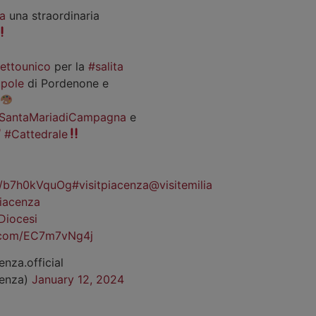
a
una straordinaria
iettounico
per la
#salita
pole
di Pordenone e
SantaMariadiCampagna
e
#Cattedrale
co/b7h0kVquOg
#visitpiacenza
@visitemilia
iacenza
Diocesi
r.com/EC7m7vNg4j
enza.official
cenza)
January 12, 2024