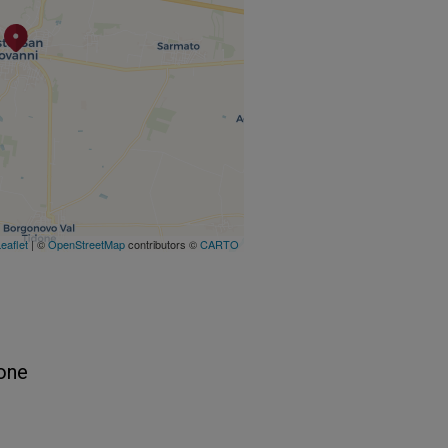
eaflet
| ©
OpenStreetMap
contributors ©
CARTO
pone