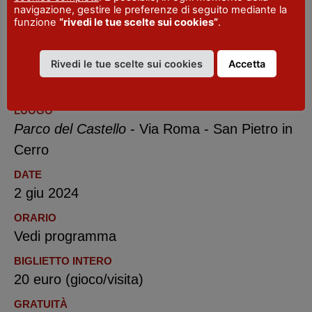
familydays.it a questo link:
navigazione, gestire le preferenze di seguito mediante la
funzione
“rivedi le tue scelte sui cookies”
.
https://familydays.it/avventure-e-magie-
nella-foresta-incantata/
Rivedi le tue scelte sui cookies
Accetta
LUOGO
Parco del Castello
- Via Roma - San Pietro in
Cerro
DATE
2 giu 2024
ORARIO
Vedi programma
BIGLIETTO INTERO
20 euro (gioco/visita)
GRATUITÀ