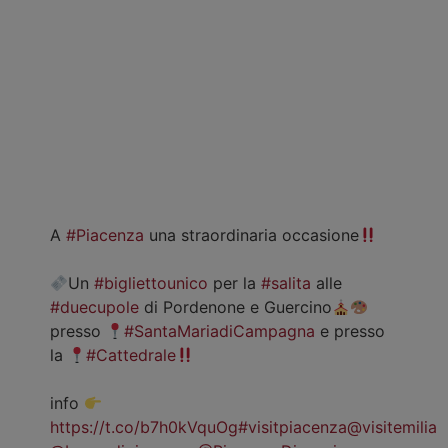
A
#Piacenza
una straordinaria occasione
Un
#bigliettounico
per la
#salita
alle
#duecupole
di Pordenone e Guercino
presso
#SantaMariadiCampagna
e presso
la
#Cattedrale
info
https://t.co/b7h0kVquOg
#visitpiacenza
@visitemilia