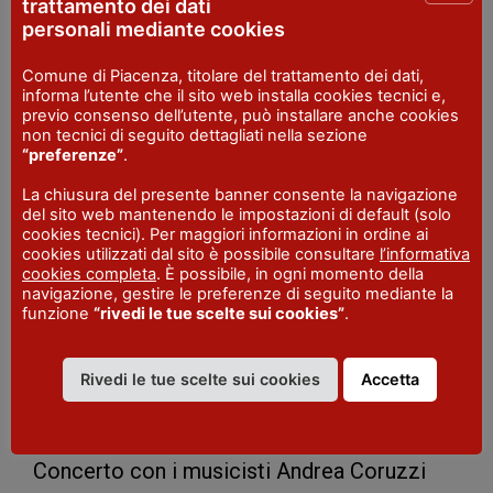
Concerto Finestra Giovani
trattamento dei dati
personali mediante cookies
2026
Comune di Piacenza, titolare del trattamento dei dati,
Quando:
domenica 17 maggio 2026, ore
informa l’utente che il sito web installa cookies tecnici e,
previo consenso dell’utente, può installare anche cookies
17.30
non tecnici di seguito dettagliati nella sezione
“preferenze”
.
Concerto con Rui Hoshina (soprano),
La chiusura del presente banner consente la navigazione
Arienne Fort Cannock (mezzosoprano) e
del sito web mantenendo le impostazioni di default (solo
cookies tecnici). Per maggiori informazioni in ordine ai
Chiara Cipelli (fortepiano).
cookies utilizzati dal sito è possibile consultare
l’informativa
cookies completa
. È possibile, in ogni momento della
Andrea Coruzzi e
navigazione, gestire le preferenze di seguito mediante la
funzione
“rivedi le tue scelte sui cookies”
.
Alessandra Ziveri
Rivedi le tue scelte sui cookies
Accetta
Quando:
domenica 24 maggio 2026, ore
17.30
Concerto con i musicisti Andrea Coruzzi