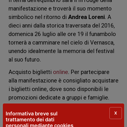
Il tema dell’equilibrio sarà il fil rouge della
manifestazione e troverà il suo momento
simbolico nel ritorno di
Andrea Loreni
. A
dieci anni dalla storica traversata del 2016,
domenica 26 luglio alle ore 19 il funambolo
tornerà a camminare nel cielo di Vernasca,
unendo idealmente la memoria del festival
al suo futuro.
Acquisto biglietti
online
. Per partecipare
alla manifestazione è consigliato acquistare
i biglietti online, dove sono disponibili le
promozioni dedicate a gruppi e famiglie.
La formula Gruppi 4+1 prevede un ingresso
X
Informativa breve sul
omaggio ogni quattro biglietti acquistati,
trattamento dei dati
mentre le formule Family 2+1 e Family 2+2
personali mediante cookies