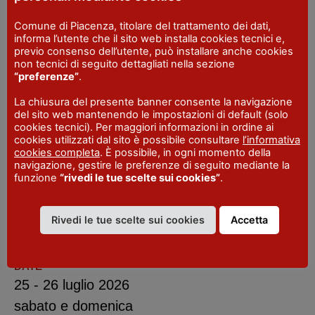
sono dedicate ai nuclei con ragazzi dagli 11
Comune di Piacenza, titolare del trattamento dei dati,
ai 18 anni. I bambini fino a 10 anni entrano
informa l’utente che il sito web installa cookies tecnici e,
previo consenso dell’utente, può installare anche cookies
gratuitamente e non necessitano di
non tecnici di seguito dettagliati nella sezione
biglietto.
“preferenze”
.
Il programma completo, le informazioni
La chiusura del presente banner consente la navigazione
del sito web mantenendo le impostazioni di default (solo
operative e il link per l’acquisto dei biglietti
cookies tecnici). Per maggiori informazioni in ordine ai
sono disponibili anche sul
sito ufficiale
e
cookies utilizzati dal sito è possibile consultare
l’informativa
cookies completa
. È possibile, in ogni momento della
sulla
Pagina Facebook
.
navigazione, gestire le preferenze di seguito mediante la
funzione
“rivedi le tue scelte sui cookies”
.
Rivedi le tue scelte sui cookies
Accetta
LUOGO
Barcherdeis
- Vernasca
DATE
25 - 26 luglio 2026
sabato e domenica