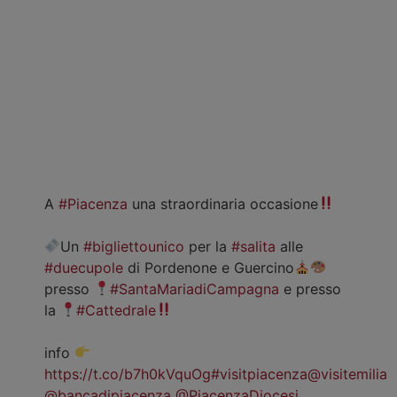
A
#Piacenza
una straordinaria occasione
Un
#bigliettounico
per la
#salita
alle
#duecupole
di Pordenone e Guercino
presso
#SantaMariadiCampagna
e presso
la
#Cattedrale
info
https://t.co/b7h0kVquOg
#visitpiacenza
@visitemilia
@bancadipiacenza
@PiacenzaDiocesi