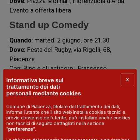
Dove
: Piazza Molinari, Fiorenzuola d’Arda
Evento a offerta libera
Stand up Comedy
Quando
: martedì 2 giugno, ore 21.30
Dove
: Festa del Rugby, via Rigolli, 68,
Piacenza
Con: Pino e gli anticorpi, Francesco
MIgliazza, Gigi Rock, Steva Vogogna
X
Informativa breve sul
Biglietti disponibili su
Ticketone
.
trattamento dei dati
personali mediante cookies
Rkomi
Comune di Piacenza, titolare del trattamento dei dati,
informa l’utente che il sito web installa cookies tecnici e,
Quando
: venerdì 5 giugno, ore 22
previo consenso dell’utente, può installare anche cookies
non tecnici di seguito dettagliati nella sezione
Dove
: Festa del Rugby, via Rigolli, 68,
“preferenze”
.
Piacenza