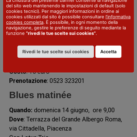
La chiusura del presente banner consente la navigazione
Biglietti disponibili su
Ticketone
.
del sito web mantenendo le impostazioni di default (solo
cookies tecnici). Per maggiori informazioni in ordine ai
cookies utilizzati dal sito è possibile consultare
l’informativa
Blues matinée
cookies completa
. È possibile, in ogni momento della
navigazione, gestire le preferenze di seguito mediante la
funzione
“rivedi le tue scelte sui cookies”
.
Quando:
domenica 7 giugno, ore 9,00
Dove
: Terrazza del Grande Albergo Roma,
Rivedi le tue scelte sui cookies
Accetta
via Cittadella, Piacenza
Con Francesco Garolfi
Costo
: 15 euro
Prenotazione
: 0523 323201
Blues matinée
Quando:
domenica 14 giugno, ore 9,00
Dove
: Terrazza del Grande Albergo Roma,
via Cittadella, Piacenza