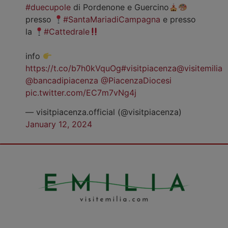
#duecupole
di Pordenone e Guercino
presso
#SantaMariadiCampagna
e presso
la
#Cattedrale
info
https://t.co/b7h0kVquOg
#visitpiacenza
@visitemilia
@bancadipiacenza
@PiacenzaDiocesi
pic.twitter.com/EC7m7vNg4j
— visitpiacenza.official (@visitpiacenza)
January 12, 2024