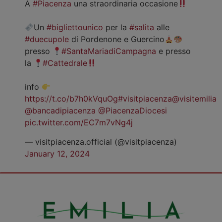
A
#Piacenza
una straordinaria occasione
Un
#bigliettounico
per la
#salita
alle
#duecupole
di Pordenone e Guercino
presso
#SantaMariadiCampagna
e presso
la
#Cattedrale
info
https://t.co/b7h0kVquOg
#visitpiacenza
@visitemilia
@bancadipiacenza
@PiacenzaDiocesi
pic.twitter.com/EC7m7vNg4j
— visitpiacenza.official (@visitpiacenza)
January 12, 2024