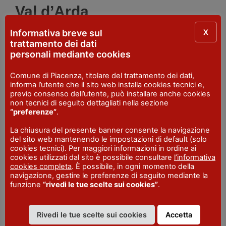
Val d’Arda
X
Informativa breve sul
Quando
: Domenica 12 maggio mattina e
trattamento dei dati
pomeriggio
personali mediante cookies
Dettagli sul sito
visitaltavaldarda
Comune di Piacenza, titolare del trattamento dei dati,
informa l’utente che il sito web installa cookies tecnici e,
previo consenso dell’utente, può installare anche cookies
non tecnici di seguito dettagliati nella sezione
“preferenze”
.
LUOGHI
La chiusura del presente banner consente la navigazione
Chiavenna Rocchetta
- Chiavenna Rocchetta
del sito web mantenendo le impostazioni di default (solo
- Lugagnano Val d'Arda
cookies tecnici). Per maggiori informazioni in ordine ai
cookies utilizzati dal sito è possibile consultare
l’informativa
Rabbini
- Loc Rabbini - Morfasso
cookies completa
. È possibile, in ogni momento della
navigazione, gestire le preferenze di seguito mediante la
Lugagnano Val d'Arda
funzione
“rivedi le tue scelte sui cookies”
.
DATE
10 - 12 maggio 2024
Rivedi le tue scelte sui cookies
Accetta