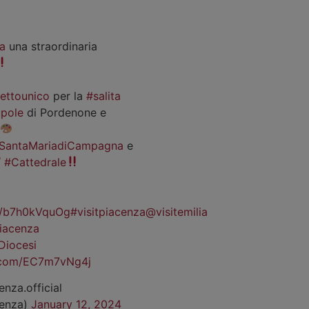
a
una straordinaria
iettounico
per la
#salita
pole
di Pordenone e
SantaMariadiCampagna
e
#Cattedrale
co/b7h0kVquOg
#visitpiacenza
@visitemilia
iacenza
Diocesi
r.com/EC7m7vNg4j
enza.official
cenza)
January 12, 2024