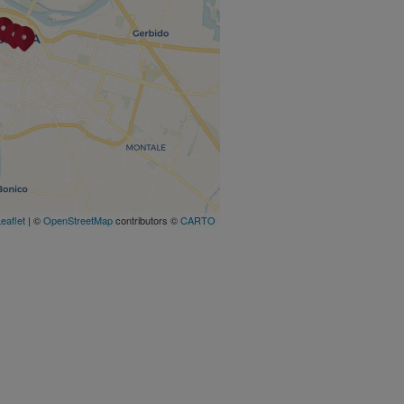
eaflet
| ©
OpenStreetMap
contributors ©
CARTO