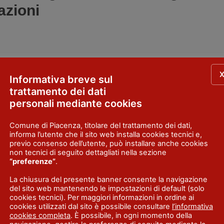
azioni
a Roma
Informativa breve sul
trattamento dei dati
personali mediante cookies
Comune di Piacenza, titolare del trattamento dei dati,
informa l’utente che il sito web installa cookies tecnici e,
previo consenso dell’utente, può installare anche cookies
non tecnici di seguito dettagliati nella sezione
“preferenze”
.
con gran finale in Piazza Cavalli
La chiusura del presente banner consente la navigazione
del sito web mantenendo le impostazioni di default (solo
cookies tecnici). Per maggiori informazioni in ordine ai
cookies utilizzati dal sito è possibile consultare
l’informativa
cookies completa
. È possibile, in ogni momento della