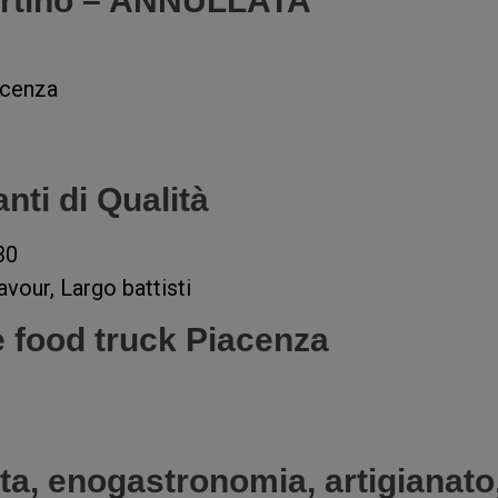
artino – ANNULLATA
acenza
nti di Qualità
30
avour, Largo battisti
 e food truck Piacenza
lta, enogastronomia, artigianato