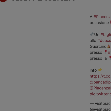
A
#Piacenz
occasione
Un
#bigl
alle
#duecu
Guercino
presso
#
presso la
info
https://t.
@bancadip
@Piacenza
pic.twitte
— visitpiac
(@visitpia