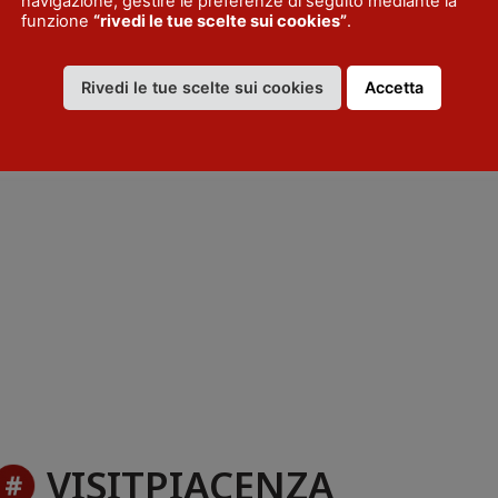
navigazione, gestire le preferenze di seguito mediante la
funzione
“rivedi le tue scelte sui cookies”
.
Rivedi le tue scelte sui cookies
Accetta
VISITPIACENZA