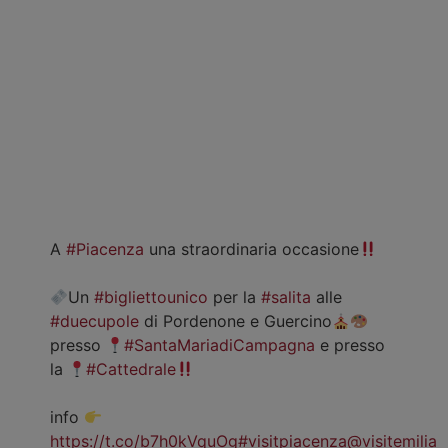
A
#Piacenza
una straordinaria occasione
Un
#bigliettounico
per la
#salita
alle
#duecupole
di Pordenone e Guercino
presso
#SantaMariadiCampagna
e presso
la
#Cattedrale
info
https://t.co/b7h0kVquOg
#visitpiacenza
@visitemilia