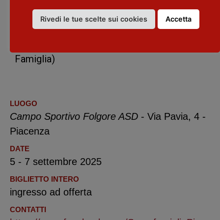
Domenica alle ore 11, celebrazione della
Santa Messa
presso il campo sportivo
Rivedi le tue scelte sui cookies
Accetta
Folgore (in caso di maltempo, sarà
celebrata presso la chiesa parrocchiale S.
Famiglia)
LUOGO
Campo Sportivo Folgore ASD
- Via Pavia, 4 -
Piacenza
DATE
5 - 7 settembre 2025
BIGLIETTO INTERO
ingresso ad offerta
CONTATTI