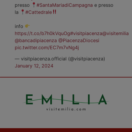
presso
#SantaMariadiCampagna
e presso
la
#Cattedrale
info
https://t.co/b7h0kVquOg
#visitpiacenza
@visitemilia
@bancadipiacenza
@PiacenzaDiocesi
pic.twitter.com/EC7m7vNg4j
— visitpiacenza.official (@visitpiacenza)
January 12, 2024