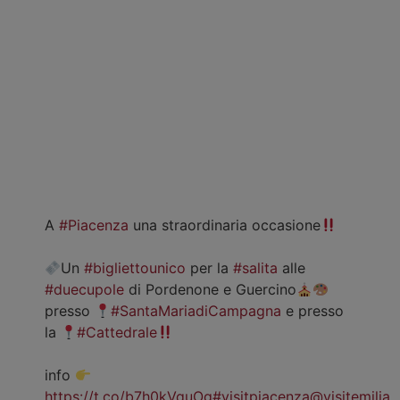
A
#Piacenza
una straordinaria occasione
Un
#bigliettounico
per la
#salita
alle
#duecupole
di Pordenone e Guercino
presso
#SantaMariadiCampagna
e presso
la
#Cattedrale
info
https://t.co/b7h0kVquOg
#visitpiacenza
@visitemilia