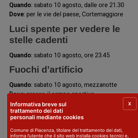
Quando
: sabato 10 agosto, dalle ore 21.30
Dove
: per le vie del paese, Cortemaggiore
Luci spente per vedere le
stelle cadenti
Quando
: sabato 10 agosto, ore 23.45
Fuochi d’artificio
Quando
: sabato 10 agosto, mezzanotte
Dove
: presso il campo sportivo,
Cortemaggiore
X
Informativa breve sul
trattamento dei dati
Pastasciuttata
personali mediante cookies
Comune di Piacenza, titolare del trattamento dei dati,
Quando
: sabato 10 agosto, ore 00.30
informa l’utente che il sito web installa cookies tecnici e,