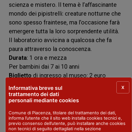
scienza e mistero. Il tema è l’affascinante
mondo dei pipistrelli: creature notturne che
sono spesso fraintese, ma l’occasione farà
emergere tutta la loro sorprendente utilità.
Il laboratorio avvicina a qualcosa che fa
paura attraverso la conoscenza.
Durata
: 1 ora e mezza
Per bambini dai 7 ai 10 anni
Biglietto
di ingresso al museo: 2 euro
Attività didattica: gratuita
X
Informativa breve sul
Prenotazione obbligatoria
trattamento dei dati
personali mediante cookies
e-mail: spsn.pc@gmail.com
tel. +39 393 0168093
Comune di Piacenza, titolare del trattamento dei dati,
informa l’utente che il sito web installa cookies tecnici e,
I padroni del buio –
previo consenso dell’utente, può installare anche cookies
non tecnici di seguito dettagliati nella sezione