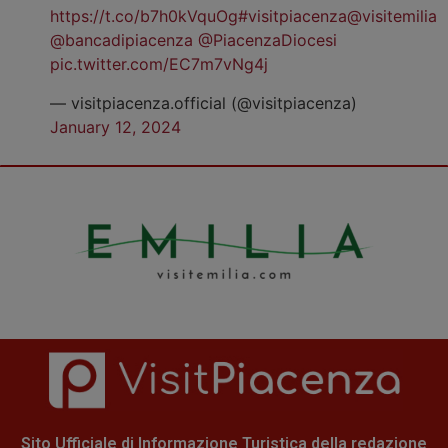
https://t.co/b7h0kVquOg
#visitpiacenza
@visitemilia
@bancadipiacenza
@PiacenzaDiocesi
pic.twitter.com/EC7m7vNg4j
— visitpiacenza.official (@visitpiacenza)
January 12, 2024
Sito Ufficiale di Informazione Turistica della redazione