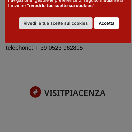
navigazione, gestire le preferenze di seguito mediante la
funzione
“rivedi le tue scelte sui cookies”
.
ORARIO
Vedi programma
Rivedi le tue scelte sui cookies
Accetta
CONTATTI
prenotazioni@targetturismo.com
telephone: + 39 0523 962815
VISITPIACENZA