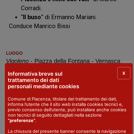
Corradi.
“
Il buso
” di Ermanno Mariani.
Conduce Manrico Bissi
LUOGO
Vigoleno
- Piazza della Fontana - Vernasca
DATE
X
Informativa breve sul
4 set 2022
trattamento dei dati
personali mediante cookies
CONTATTI
telephone: + 39 3297503774
Comune di Piacenza, titolare del trattamento dei dati,
informa l’utente che il sito web installa cookies tecnici e,
info@visitvigoleno.it
previo consenso dell’utente, può installare anche cookies
non tecnici di seguito dettagliati nella sezione
“preferenze”
.
La chiusura del presente banner consente la navigazione