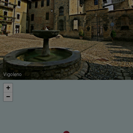
Vigoleno
+
−