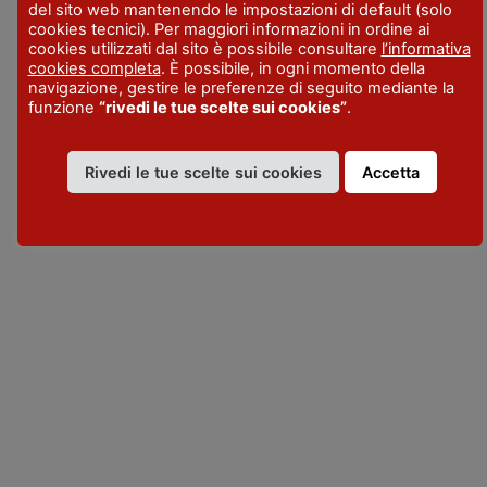
del sito web mantenendo le impostazioni di default (solo
cookies tecnici). Per maggiori informazioni in ordine ai
cookies utilizzati dal sito è possibile consultare
l’informativa
VISITPIACENZA
cookies completa
. È possibile, in ogni momento della
navigazione, gestire le preferenze di seguito mediante la
funzione
“rivedi le tue scelte sui cookies”
.
Rivedi le tue scelte sui cookies
Accetta