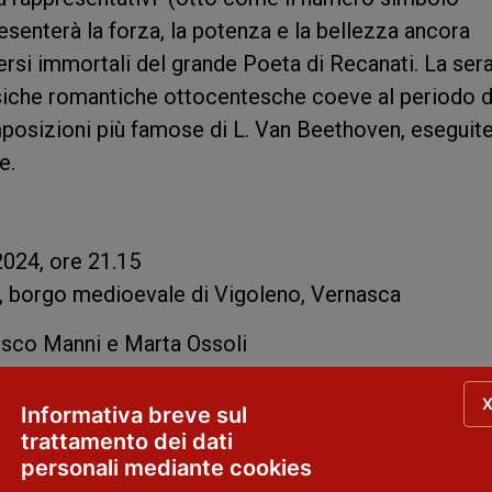
ppresenterà la forza, la potenza e la bellezza ancora
ersi immortali del grande Poeta di Recanati. La ser
che romantiche ottocentesche coeve al periodo d
mposizioni più famose di L. Van Beethoven, eseguite
e.
 2024, ore 21.15
a, borgo medioevale di Vigoleno, Vernasca
esco Manni e Marta Ossoli
ni
Informativa breve sul
trattamento dei dati
personali mediante cookies