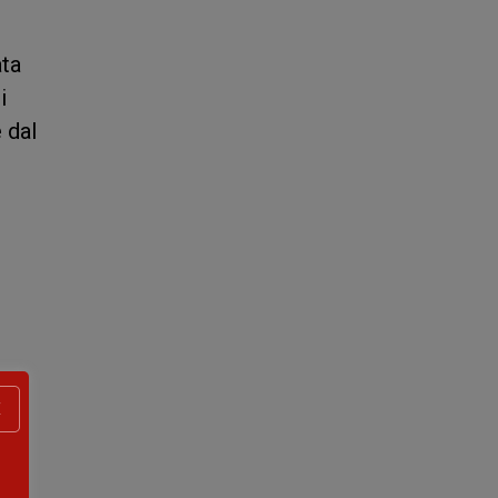
ata
i
 dal
X