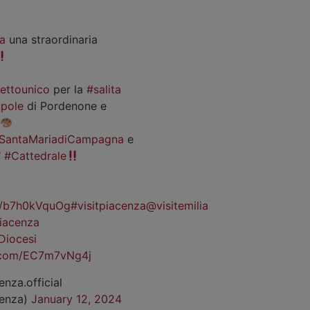
a
una straordinaria
iettounico
per la
#salita
pole
di Pordenone e
SantaMariadiCampagna
e
#Cattedrale
co/b7h0kVquOg
#visitpiacenza
@visitemilia
iacenza
Diocesi
r.com/EC7m7vNg4j
enza.official
cenza)
January 12, 2024