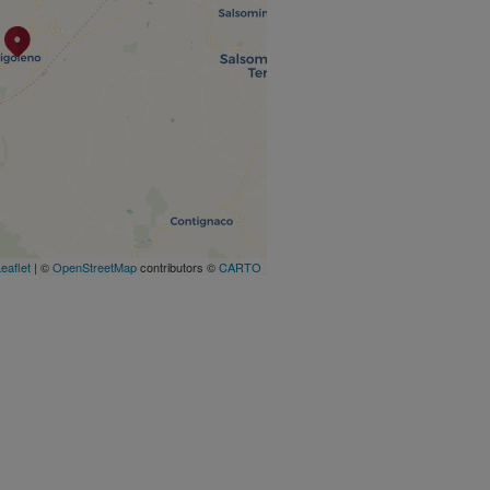
eaflet
| ©
OpenStreetMap
contributors ©
CARTO