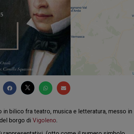
L
n bilico fra teatro, musica e letteratura, messo in
del borgo di
Vigoleno
.
più rappresentativi (otto come il numero simbolo