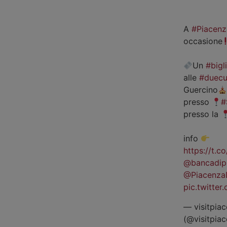
A
#Piacenz
occasione
Un
#bigl
alle
#duecu
Guercino
presso
#
presso la
info
https://t.
@bancadip
@Piacenza
pic.twitte
— visitpiac
(@visitpia