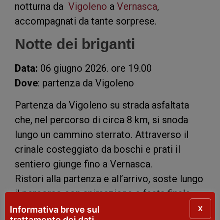
notturna da
Vigoleno
a
Vernasca
,
accompagnati da tante sorprese.
Notte dei briganti
Data:
06 giugno 2026. ore 19.00
Dove
: partenza da Vigoleno
Partenza da Vigoleno su strada asfaltata
che, nel percorso di circa 8 km, si snoda
lungo un cammino sterrato. Attraverso il
crinale costeggiato da boschi e prati il
sentiero giunge fino a Vernasca.
Ristori alla partenza e all’arrivo, soste lungo
il percorso con animazione e festa finale.
Per partecipare è obbligatorio l’acquisto
X
Informativa breve sul
trattamento dei dati