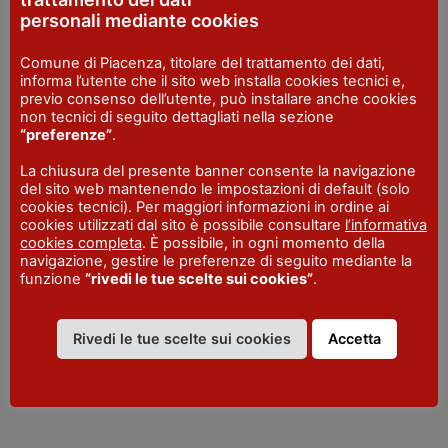
della tessera, in vendita dal 25 maggio
personali mediante cookies
esclusivamente nei punti prevendita indicati
sul sito ufficiale dell’evento.
Comune di Piacenza, titolare del trattamento dei dati,
informa l’utente che il sito web installa cookies tecnici e,
previo consenso dell’utente, può installare anche cookies
non tecnici di seguito dettagliati nella sezione
“preferenze”
.
LUOGHI
La chiusura del presente banner consente la navigazione
Vigoleno
- piazza IV Novembre - Vernasca
del sito web mantenendo le impostazioni di default (solo
cookies tecnici). Per maggiori informazioni in ordine ai
Punto d'arrivo
- piazza della Vittoria -
cookies utilizzati dal sito è possibile consultare
l’informativa
Vernasca
cookies completa
. È possibile, in ogni momento della
navigazione, gestire le preferenze di seguito mediante la
DATE
funzione
“rivedi le tue scelte sui cookies”
.
6 giu 2026
Rivedi le tue scelte sui cookies
Accetta
CONTATTI
https://lanottedeibrigantivigoleno.it/