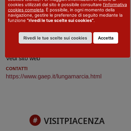
Passo del Cerro
- Bettola
cookies utilizzati dal sito è possibile consultare
l’informativa
cookies completa
. È possibile, in ogni momento della
Passo del Mercatello
- Ferriere
navigazione, gestire le preferenze di seguito mediante la
funzione
“rivedi le tue scelte sui cookies”
.
Passo della Cappelletta
- Farini
DATE
Rivedi le tue scelte sui cookies
Accetta
25 mag 2025
ORARIO
Vedi sito web
CONTATTI
https://www.gaep.it/lungamarcia.html
VISITPIACENZA