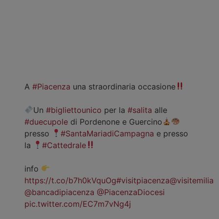
A
#Piacenza
una straordinaria occasione
Un
#bigliettounico
per la
#salita
alle
#duecupole
di Pordenone e Guercino
presso
#SantaMariadiCampagna
e presso
la
#Cattedrale
info
https://t.co/b7h0kVquOg
#visitpiacenza
@visitemilia
@bancadipiacenza
@PiacenzaDiocesi
pic.twitter.com/EC7m7vNg4j