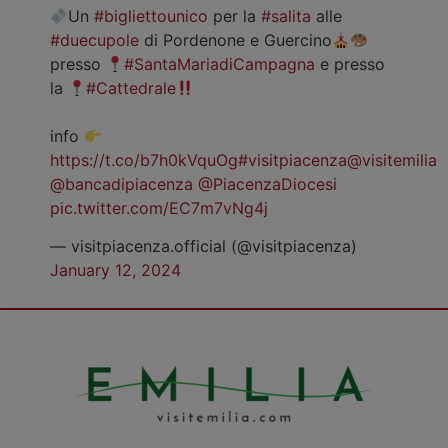
Un
#bigliettounico
per la
#salita
alle
#duecupole
di Pordenone e Guercino
presso
#SantaMariadiCampagna
e presso
la
#Cattedrale
info
https://t.co/b7h0kVquOg
#visitpiacenza
@visitemilia
@bancadipiacenza
@PiacenzaDiocesi
pic.twitter.com/EC7m7vNg4j
— visitpiacenza.official (@visitpiacenza)
January 12, 2024