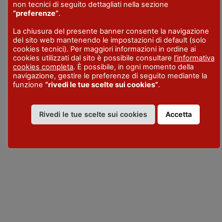
non tecnici di seguito dettagliati nella sezione
ORARIO
“preferenze”
.
Vedi programma
La chiusura del presente banner consente la navigazione
del sito web mantenendo le impostazioni di default (solo
cookies tecnici). Per maggiori informazioni in ordine ai
cookies utilizzati dal sito è possibile consultare
l’informativa
cookies completa
. È possibile, in ogni momento della
navigazione, gestire le preferenze di seguito mediante la
funzione
“rivedi le tue scelte sui cookies”
.
VISITPIACENZA
Rivedi le tue scelte sui cookies
Accetta