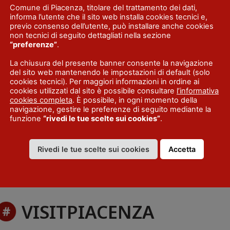
Comune di Piacenza, titolare del trattamento dei dati,
informa l’utente che il sito web installa cookies tecnici e,
previo consenso dell’utente, può installare anche cookies
►
non tecnici di seguito dettagliati nella sezione
“preferenze”
.
Ven
Sab
Dom
1
2
La chiusura del presente banner consente la navigazione
del sito web mantenendo le impostazioni di default (solo
7
8
9
cookies tecnici). Per maggiori informazioni in ordine ai
cookies utilizzati dal sito è possibile consultare
l’informativa
14
15
16
cookies completa
. È possibile, in ogni momento della
21
22
23
navigazione, gestire le preferenze di seguito mediante la
funzione
“rivedi le tue scelte sui cookies”
.
28
29
30
Rivedi le tue scelte sui cookies
Accetta
VISITPIACENZA