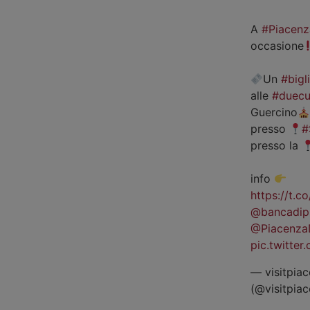
A
#Piacenz
occasione
Un
#bigl
alle
#duecu
Guercino
presso
#
presso la
info
https://t.
@bancadip
@Piacenza
pic.twitte
— visitpiac
(@visitpia