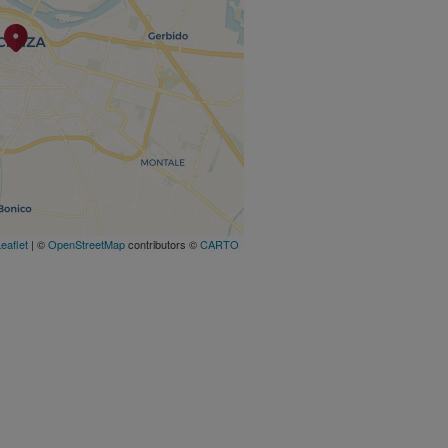
eaflet
| ©
OpenStreetMap
contributors ©
CARTO