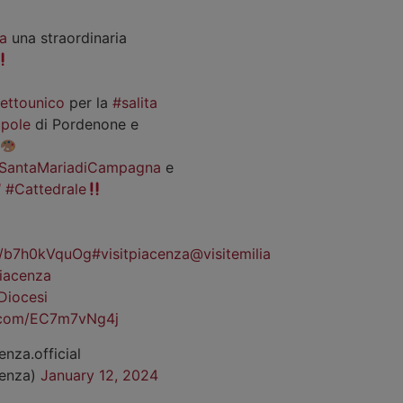
a
una straordinaria
iettounico
per la
#salita
pole
di Pordenone e
SantaMariadiCampagna
e
#Cattedrale
co/b7h0kVquOg
#visitpiacenza
@visitemilia
iacenza
Diocesi
r.com/EC7m7vNg4j
enza.official
cenza)
January 12, 2024