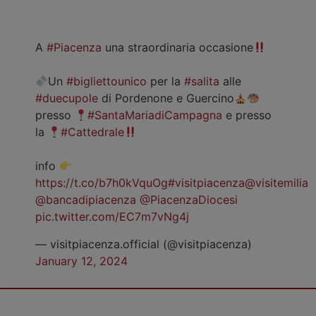
A
#Piacenza
una straordinaria occasione
Un
#bigliettounico
per la
#salita
alle
#duecupole
di Pordenone e Guercino
presso
#SantaMariadiCampagna
e presso
la
#Cattedrale
info
https://t.co/b7h0kVquOg
#visitpiacenza
@visitemilia
@bancadipiacenza
@PiacenzaDiocesi
pic.twitter.com/EC7m7vNg4j
— visitpiacenza.official (@visitpiacenza)
January 12, 2024